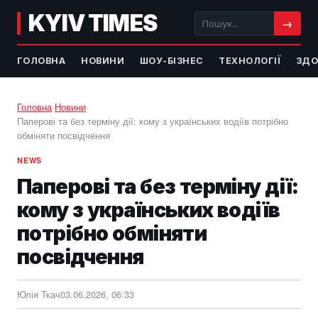
KYIV TIMES
→
ГОЛОВНА
НОВИНИ
ШОУ-БІЗНЕС
ТЕХНОЛОГІЇ
ЗДО
Головна
›
Новини
›
Паперові та без терміну дії: кому з українських водіїв потрібно
обміняти посвідчення
NEWS
Паперові та без терміну дії:
кому з українських водіїв
потрібно обміняти
посвідчення
Юлія Ткач
03.06.2026, 06:33