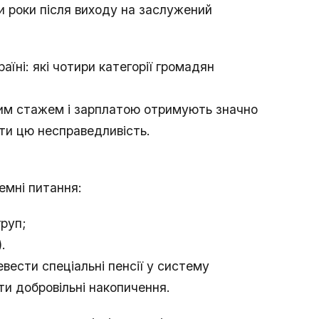
и роки після виходу на заслужений
аїні: які чотири категорії громадян
чним стажем і зарплатою отримують значно
ти цю несправедливість.
лемні питання:
груп;
.
вести спеціальні пенсії у систему
ти добровільні накопичення.