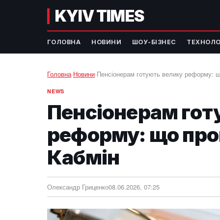
KYIV TIMES
ГОЛОВНА
НОВИНИ
ШОУ-БІЗНЕС
ТЕХНОЛО
Головна
›
Новини
›
Пенсіонерам готують велику реформу: щ
NEWS
Пенсіонерам гот
реформу: що про
Кабмін
Олександр Гриценко
08.06.2026, 07:25