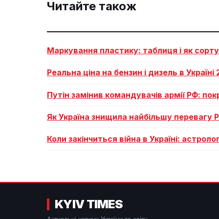
Читайте також
Маркування пластику: таблиця і як сорт
Реальна ціна на бензин і дизель в Україні
Путін замінив командувачів армії РФ: по
Як Україна знищила найбільшу перевагу 
Коли закінчиться війна в Україні: астрол
KYIV TIMES
Актуальні новини України та світу