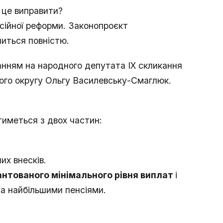
 це виправити?
сійної реформи. Законопроєкт
ниться повністю.
анням на народного депутата IX скликання
рчого округу Ольгу Василевську-Смаглюк.
тиметься з двох частин:
их внесків.
антованого мінімального рівня виплат
і
 найбільшими пенсіями.