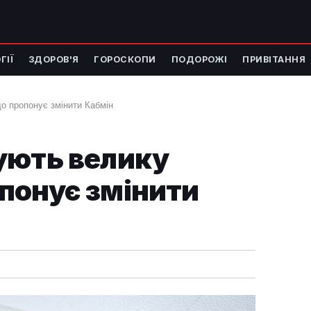
ГІЇ
ЗДОРОВ'Я
ГОРОСКОПИ
ПОДОРОЖІ
ПРИВІТАННЯ
о пропонує змінити Кабмін
ують велику
понує змінити