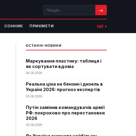
→
СОННИК
ПРИКМЕТИ
ЩЕ ▾
ОСТАННІ НОВИНИ
Маркування пластику: таблиця і
як сортувати вдома
06.08.2026
Реальна ціна на бензин і дизель в
Україні 2026: прогноз експертів
05.08.2026
Путін замінив командувачів армії
РФ: покроково про перестановки
2026
05.08.2026
Як Україна знищила найбільшу