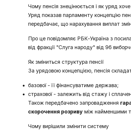
Чому пенсія знецінюється і як уряд хоче
Уряд показав парламенту концепцію пен
передбачає, що нарахування виплат змі
Про це повідомляє РБК-Україна з посил
від фракції "Слуга народу" від 96 вибо
Як зміниться структура пенсії
За урядовою концепцією, пенсія склада
базової - її фінансуватиме держава;
страхової - залежить від стажу і сплачен
Також передбачено запровадження
гар
скорочення розриву
між найменшими та
Чому вирішили змінити систему