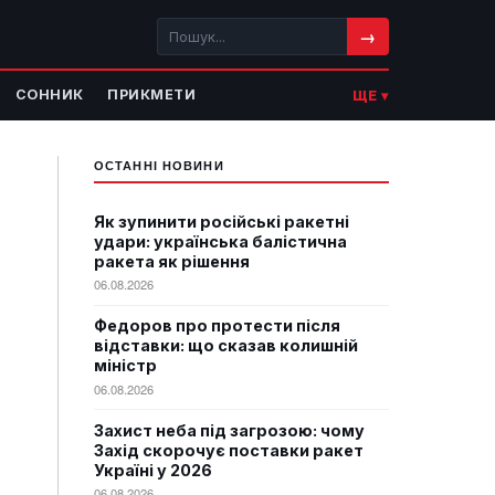
→
СОННИК
ПРИКМЕТИ
ЩЕ ▾
ОСТАННІ НОВИНИ
Як зупинити російські ракетні
удари: українська балістична
ракета як рішення
06.08.2026
Федоров про протести після
відставки: що сказав колишній
міністр
06.08.2026
Захист неба під загрозою: чому
Захід скорочує поставки ракет
Україні у 2026
06.08.2026