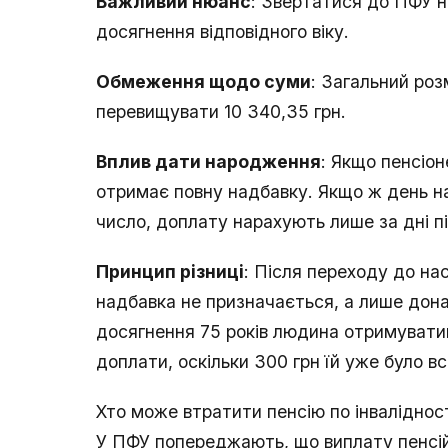
Важливий нюанс
: Звертатися до ПФУ н
досягнення відповідного віку.
Обмеження щодо суми
: Загальний роз
перевищувати 10 340,35 грн.
Вплив дати народження
: Якщо пенсіон
отримає повну надбавку. Якщо ж день н
число, доплату нарахують лише за дні пі
Принцип різниці
: Після переходу до нас
надбавка не призначається, а лише дона
досягнення 75 років людина отримуватим
доплати, оскільки 300 грн їй уже було вс
Хто може втратити пенсію по інваліднос
У ПФУ попереджають, що виплату пенсій д