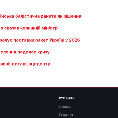
аїнська балістична ракета як рішення
о сказав колишній міністр
рочує поставки ракет Україні у 2026
селення подолає кризу
чині: деталі інциденту
РУБРИКИ
Новини
Редакція