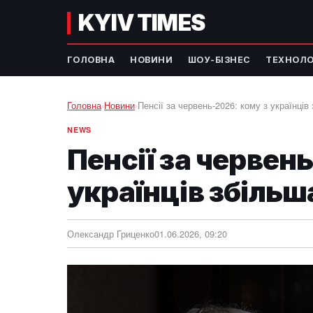
KYIV TIMES
ГОЛОВНА
НОВИНИ
ШОУ-БІЗНЕС
ТЕХНОЛО
Головна
›
Новини
›
Пенсії за червень-2026: кому з українців
NEWS
Пенсії за червен
українців збільш
Олександр Гриценко
01.06.2026, 09:20