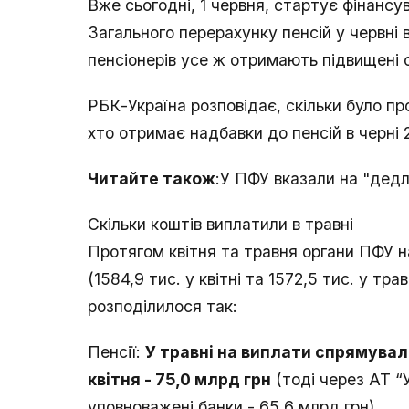
Вже сьогодні, 1 червня, стартує фінансу
Загального перерахунку пенсій у червні в
пенсіонерів усе ж отримають підвищені 
РБК-Україна розповідає, скільки було п
хто отримає надбавки до пенсій в черні 
Читайте також
:У ПФУ вказали на "дедла
Скільки коштів виплатили в травні
Протягом квітня та травня органи ПФУ 
(1584,9 тис. у квітні та 1572,5 тис. у тра
розподілилося так:
Пенсії:
У травні на виплати спрямували
квітня - 75,0 млрд грн
(тоді через АТ “
уповноважені банки - 65,6 млрд грн).