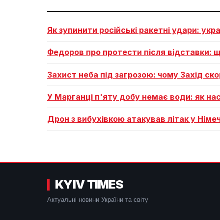
Як зупинити російські ракетні удари: укр
Федоров про протести після відставки: щ
Захист неба під загрозою: чому Захід ско
У Марганці п'яту добу немає води: як на
Дрон з вибухівкою атакував літак у Німеч
KYIV TIMES
Актуальні новини України та світу