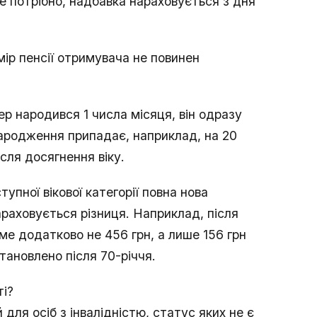
е потрібно, надбавка нараховується з дня
мір пенсії отримувача не повинен
ер народився 1 числа місяця, він одразу
ародження припадає, наприклад, на 20
сля досягнення віку.
тупної вікової категорії повна нова
раховується різниця. Наприклад, після
е додатково не 456 грн, а лише 156 грн
тановлено після 70-річчя.
ті?
ля осіб з інвалідністю, статус яких не є