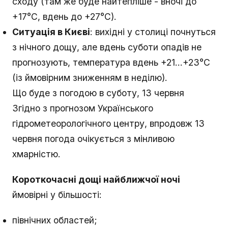
сходу (там же буде найтепліше - вночі до
+17°С, вдень до +27°С).
Ситуація в Києві
: вихідні у столиці почнуться
з нічного дощу, але вдень суботи опадів не
прогнозують, температура вдень +21...+23°С
(із ймовірним зниженням в неділю).
Що буде з погодою в суботу, 13 червня
Згідно з прогнозом Українського
гідрометеорологічного центру, впродовж 13
червня погода очікується з мінливою
хмарністю.
Короткочасні дощі найближчої ночі
ймовірні у більшості:
північних областей;