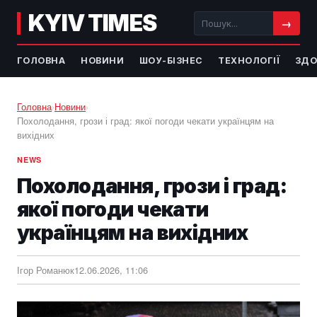
KYIV TIMES
→
ГОЛОВНА
НОВИНИ
ШОУ-БІЗНЕС
ТЕХНОЛОГІЇ
ЗДО
Головна
›
Новини
›
Похолодання, грози і град: якої погоди чекати українцям на
вихідних
NEWS
Похолодання, грози і град:
якої погоди чекати
українцям на вихідних
Ігор Романюк
12.06.2026, 11:06