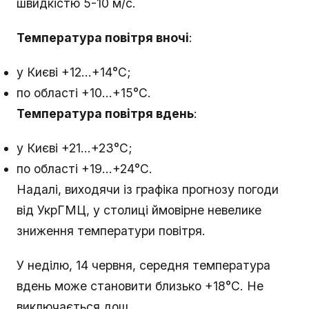
швидкістю 5-10 м/с.
Температура повітря вночі
:
у Києві +12...+14°С;
по області +10...+15°С.
Температура повітря вдень
:
у Києві +21...+23°С;
по області +19...+24°С.
Надалі, виходячи із графіка прогнозу погоди
від УкрГМЦ, у столиці ймовірне невелике
зниження температури повітря.
У неділю, 14 червня, середня температура
вдень може становити близько +18°С. Не
виключається дощ.