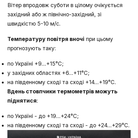
Вітер впродовж суботи в цілому очікується
західний або ж північно-західний, зі
швидкістю 5-10 м/с.
Температуру повітря вночі
при цьому
прогнозують таку:
по Україні +9...+15°С;
у західних областях +6...+11°С;
на південному сході та сході +14...+19°С.
Вдень стовпчики термометрів можуть
піднятися
:
по Україні - до +19...+24°С;
на південному сході та сході - до +24...+29°С.