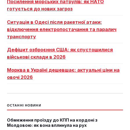
Посилення морських патрулів: як НАТО
готується до нових загроз
Ситуація в Одесі після ракетної атаки:
відключення електропостачання та паралич
транспорту
Дефіцит озброєння США: як спустошилися
військові склади в 2026
Морква в Україні дешевшає: актуальні ціни на
овочі 2026
ОСТАННІ НОВИНИ
Обмеження проїзду до КПП на кордоні з
Молдовою: як вона вплинула на рух