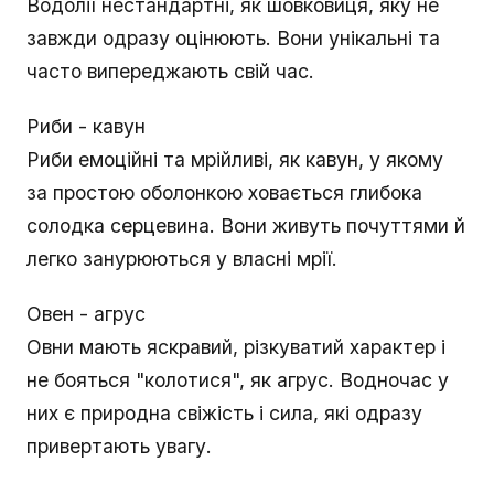
Водолії нестандартні, як шовковиця, яку не
завжди одразу оцінюють. Вони унікальні та
часто випереджають свій час.
Риби - кавун
Риби емоційні та мрійливі, як кавун, у якому
за простою оболонкою ховається глибока
солодка серцевина. Вони живуть почуттями й
легко занурюються у власні мрії.
Овен - агрус
Овни мають яскравий, різкуватий характер і
не бояться "колотися", як агрус. Водночас у
них є природна свіжість і сила, які одразу
привертають увагу.