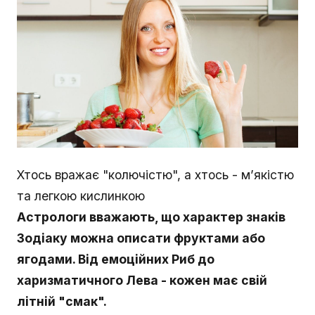
Хтось вражає "колючістю", а хтось - м’якістю
та легкою кислинкою
Астрологи вважають, що характер знаків
Зодіаку можна описати фруктами або
ягодами. Від емоційних Риб до
харизматичного Лева - кожен має свій
літній "смак".