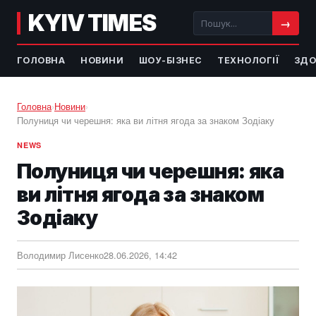
KYIV TIMES
→
ГОЛОВНА
НОВИНИ
ШОУ-БІЗНЕС
ТЕХНОЛОГІЇ
ЗДО
Головна
›
Новини
›
Полуниця чи черешня: яка ви літня ягода за знаком Зодіаку
NEWS
Полуниця чи черешня: яка
ви літня ягода за знаком
Зодіаку
Володимир Лисенко
28.06.2026, 14:42