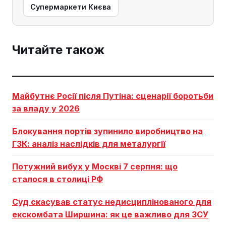
Супермаркети Києва
Читайте також
Майбутнє Росії після Путіна: сценарії боротьби
за владу у 2026
Блокування портів зупинило виробництво на
ГЗК: аналіз наслідків для металургії
Потужний вибух у Москві 7 серпня: що
сталося в столиці РФ
Суд скасував статус недисциплінованого для
екскомбата Ширшина: як це важливо для ЗСУ