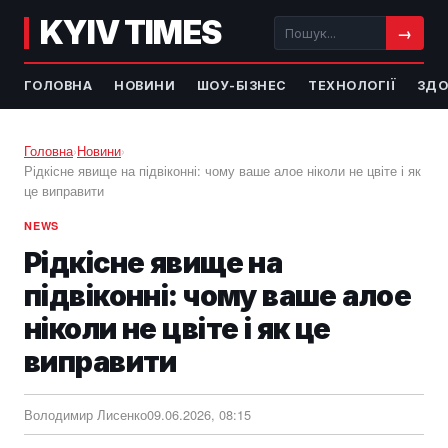
KYIV TIMES
→
ГОЛОВНА
НОВИНИ
ШОУ-БІЗНЕС
ТЕХНОЛОГІЇ
ЗДО
Головна
›
Новини
›
Рідкісне явище на підвіконні: чому ваше алое ніколи не цвіте і як
це виправити
NEWS
Рідкісне явище на
підвіконні: чому ваше алое
ніколи не цвіте і як це
виправити
Володимир Лисенко
09.06.2026, 08:15