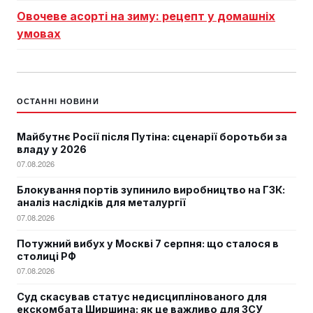
Овочеве асорті на зиму: рецепт у домашніх
умовах
ОСТАННІ НОВИНИ
Майбутнє Росії після Путіна: сценарії боротьби за
владу у 2026
07.08.2026
Блокування портів зупинило виробництво на ГЗК:
аналіз наслідків для металургії
07.08.2026
Потужний вибух у Москві 7 серпня: що сталося в
столиці РФ
07.08.2026
Суд скасував статус недисциплінованого для
екскомбата Ширшина: як це важливо для ЗСУ