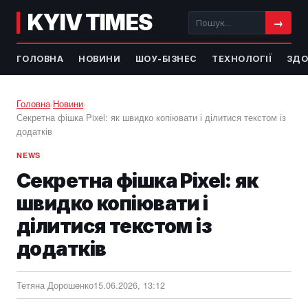
KYIV TIMES
→
ГОЛОВНА
НОВИНИ
ШОУ-БІЗНЕС
ТЕХНОЛОГІЇ
ЗДО
Головна
›
Новини
›
Секретна фішка Pixel: як швидко копіювати і ділитися текстом із
додатків
NEWS
Секретна фішка Pixel: як
швидко копіювати і
ділитися текстом із
додатків
Тетяна Дорошенко
15.06.2026, 13:12