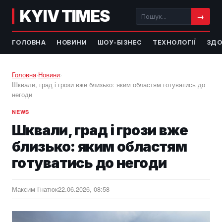
KYIV TIMES
→
ГОЛОВНА
НОВИНИ
ШОУ-БІЗНЕС
ТЕХНОЛОГІЇ
ЗДО
Головна
›
Новини
›
Шквали, град і грози вже близько: яким областям готуватись до
негоди
NEWS
Шквали, град і грози вже
близько: яким областям
готуватись до негоди
Максим Гнатюк
22.06.2026, 08:58