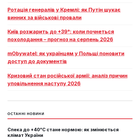
Ротація генералів у Кремлі: як Путін шукає
винних за військові провали
Київ розжарить до +39°: коли почнеться
похолодання – прогноз на серпень 2026
mObywatel: як українцям у Польщі поновити
доступ до документів
Кризовий стан російської армії: аналіз причин
уповільнення наступу 2026
ОСТАННІ НОВИНИ
Спека до +40°C стане нормою: як змінюється
клімат України