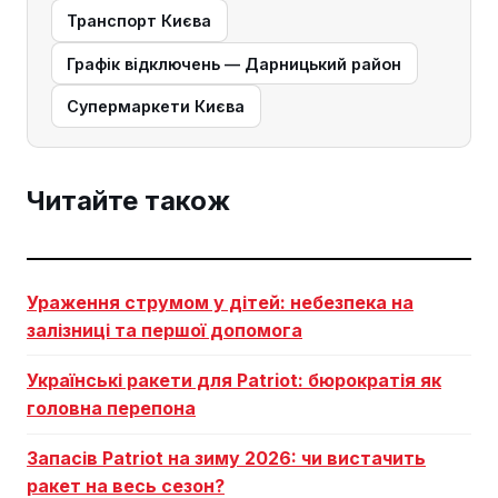
Транспорт Києва
Графік відключень — Дарницький район
Супермаркети Києва
Читайте також
Ураження струмом у дітей: небезпека на
залізниці та першої допомога
Українські ракети для Patriot: бюрократія як
головна перепона
Запасів Patriot на зиму 2026: чи вистачить
ракет на весь сезон?