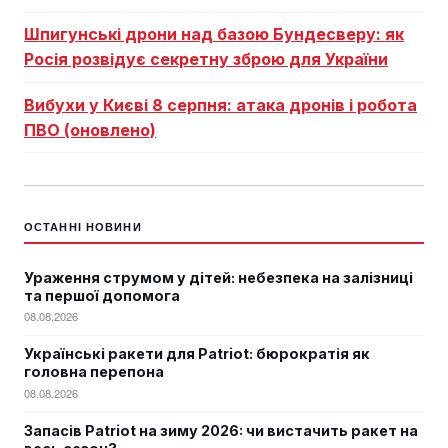
Шпигунські дрони над базою Бундесверу: як
Росія розвідує секретну зброю для України
Вибухи у Києві 8 серпня: атака дронів і робота
ПВО (оновлено)
ОСТАННІ НОВИНИ
Ураження струмом у дітей: небезпека на залізниці
та першої допомога
08.08.2026
Українські ракети для Patriot: бюрократія як
головна перепона
08.08.2026
Запасів Patriot на зиму 2026: чи вистачить ракет на