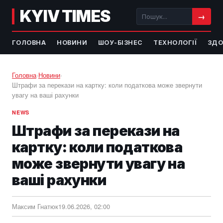
KYIV TIMES
→
ГОЛОВНА
НОВИНИ
ШОУ-БІЗНЕС
ТЕХНОЛОГІЇ
ЗДО
Головна
›
Новини
›
Штрафи за перекази на картку: коли податкова може звернути
увагу на ваші рахунки
NEWS
Штрафи за перекази на
картку: коли податкова
може звернути увагу на
ваші рахунки
Максим Гнатюк
19.06.2026, 02:00