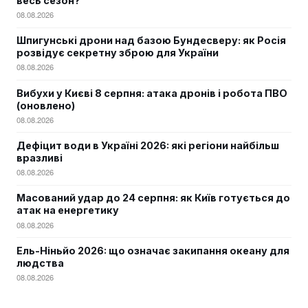
весь сезон?
08.08.2026
Шпигунські дрони над базою Бундесверу: як Росія
розвідує секретну зброю для України
08.08.2026
Вибухи у Києві 8 серпня: атака дронів і робота ПВО
(оновлено)
08.08.2026
Дефіцит води в Україні 2026: які регіони найбільш
вразливі
08.08.2026
Масований удар до 24 серпня: як Київ готується до
атак на енергетику
08.08.2026
Ель-Ніньйо 2026: що означає закипання океану для
людства
08.08.2026