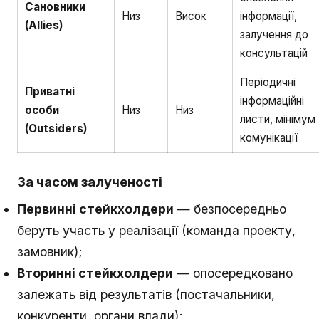
Сановники
Низ
Висок
інформації,
(Allies)
залучення до
консультацій
Періодичні
Приватні
інформаційні
особи
Низ
Низ
листи, мінімум
(Outsiders)
комунікації
За часом залученості
Первинні стейкхолдери
— безпосередньо
беруть участь у реалізації (команда проекту,
замовник);
Вторинні стейкхолдери
— опосередковано
залежать від результатів (постачальники,
конкуренти, органи влади);