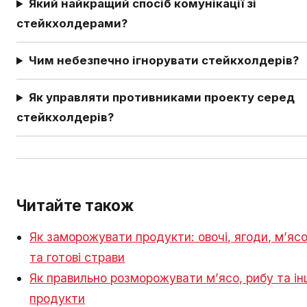
Який найкращий спосіб комунікації зі
стейкхолдерами?
Чим небезпечно ігнорувати стейкхолдерів?
Як управляти противниками проекту серед
стейкхолдерів?
Читайте також
Як заморожувати продукти: овочі, ягоди, м’яс
та готові страви
Як правильно розморожувати м’ясо, рибу та ін
продукти