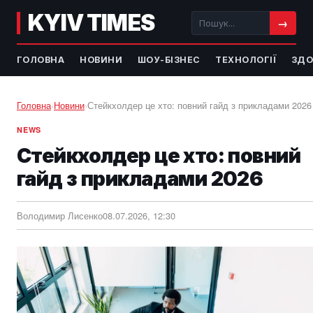
KYIV TIMES
→
ГОЛОВНА
НОВИНИ
ШОУ-БІЗНЕС
ТЕХНОЛОГІЇ
ЗДО
Головна
›
Новини
›
Стейкхолдер це хто: повний гайд з прикладами 2026
NEWS
Стейкхолдер це хто: повний
гайд з прикладами 2026
Володимир Лисенко
08.07.2026, 12:30