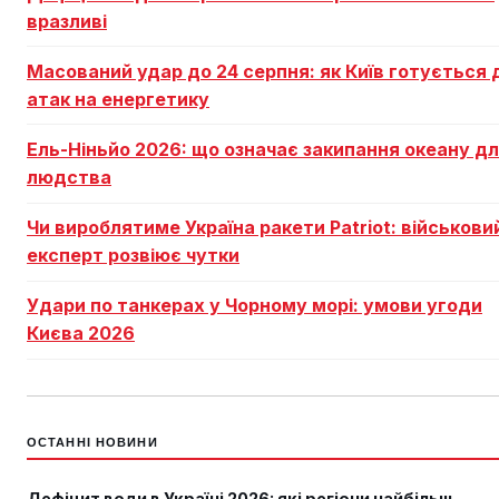
вразливі
Масований удар до 24 серпня: як Київ готується 
атак на енергетику
Ель-Ніньйо 2026: що означає закипання океану д
людства
Чи вироблятиме Україна ракети Patriot: військови
експерт розвіює чутки
Удари по танкерах у Чорному морі: умови угоди
Києва 2026
ОСТАННІ НОВИНИ
Дефіцит води в Україні 2026: які регіони найбільш