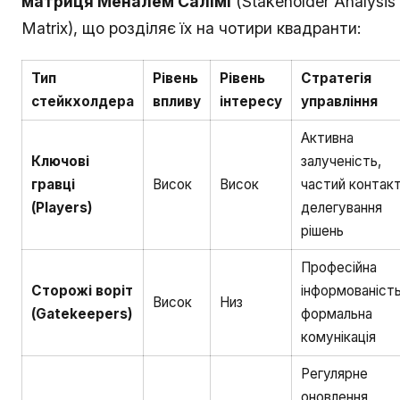
матриця Меналем Салімі
(Stakeholder Analysis
Matrix), що розділяє їх на чотири квадранти:
Тип
Рівень
Рівень
Стратегія
стейкхолдера
впливу
інтересу
управління
Активна
Ключові
залученість,
гравці
Висок
Висок
частий контакт
(Players)
делегування
рішень
Професійна
Сторожі воріт
інформованість
Висок
Низ
(Gatekeepers)
формальна
комунікація
Регулярне
оновлення