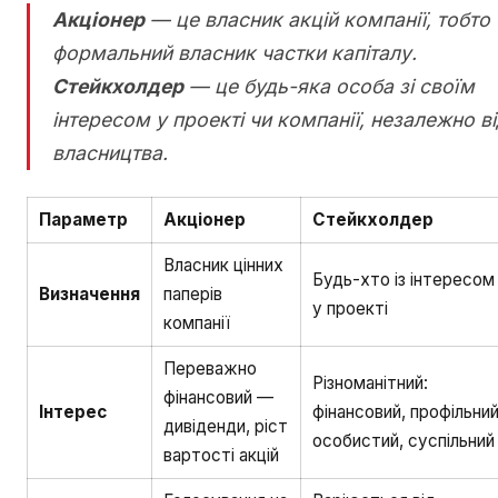
Акціонер
— це власник акцій компанії, тобто
формальний власник частки капіталу.
Стейкхолдер
— це будь-яка особа зі своїм
інтересом у проекті чи компанії, незалежно в
власництва.
Параметр
Акціонер
Стейкхолдер
Власник цінних
Будь-хто із інтересом
Визначення
паперів
у проекті
компанії
Переважно
Різноманітний:
фінансовий —
Інтерес
фінансовий, профільний
дивіденди, ріст
особистий, суспільний
вартості акцій