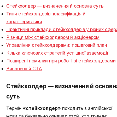
Стейкхолдер — визначення й основна суть
Типи стейкхолдерів: класифікація й
характеристики
Практичні приклади стейкхолдерів у різних сфер
Різниця між стейкхолдером й акціонером
Управління стейкхолдерами: пошаговий план
Кілька ключових стратегій успішної взаємодії
Поширені помилки при роботі зі стейкхолдерами
Висновок й CTA
Стейкхолдер — визначення й основн
суть
Термін
«стейкхолдер»
походить з англійської
мови та буквально означає «той, хто тримає