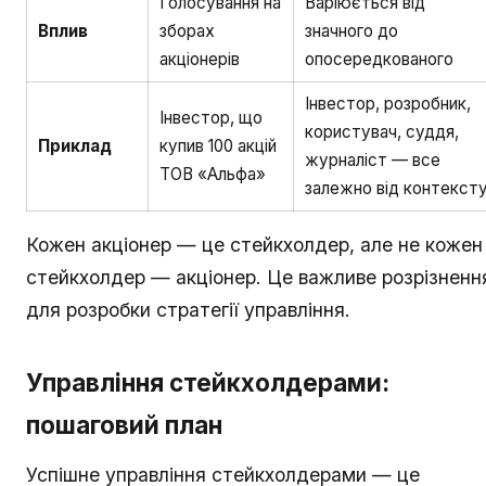
Голосування на
Варіюється від
Вплив
зборах
значного до
акціонерів
опосередкованого
Інвестор, розробник,
Інвестор, що
користувач, суддя,
Приклад
купив 100 акцій
журналіст — все
ТОВ «Альфа»
залежно від контекст
Кожен акціонер — це стейкхолдер, але не кожен
стейкхолдер — акціонер. Це важливе розрізненн
для розробки стратегії управління.
Управління стейкхолдерами:
пошаговий план
Успішне управління стейкхолдерами — це