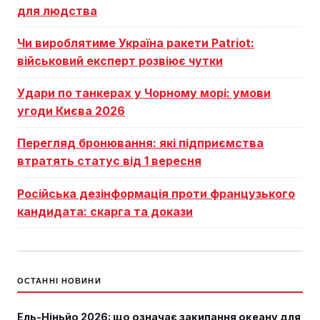
для людства
Чи вироблятиме Україна ракети Patriot:
військовий експерт розвіює чутки
Удари по танкерах у Чорному морі: умови
угоди Києва 2026
Перегляд бронювання: які підприємства
втратять статус від 1 вересня
Російська дезінформація проти французького
кандидата: скарга та докази
ОСТАННІ НОВИНИ
Ель-Ніньйо 2026: що означає закипання океану для