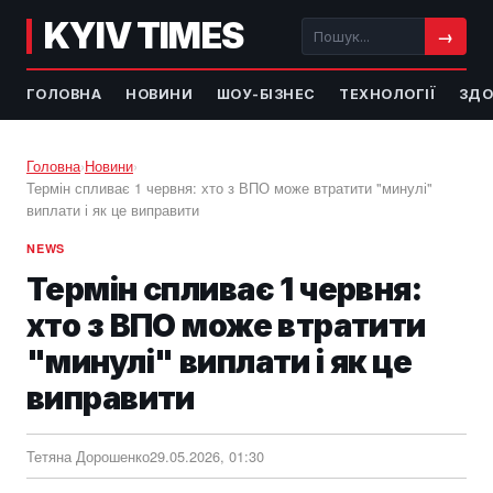
KYIV TIMES
→
ГОЛОВНА
НОВИНИ
ШОУ-БІЗНЕС
ТЕХНОЛОГІЇ
ЗДО
Головна
›
Новини
›
Термін спливає 1 червня: хто з ВПО може втратити "минулі"
виплати і як це виправити
NEWS
Термін спливає 1 червня:
хто з ВПО може втратити
"минулі" виплати і як це
виправити
Тетяна Дорошенко
29.05.2026, 01:30