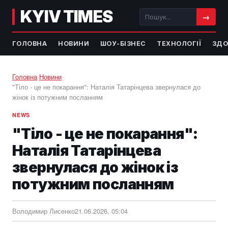
KYIV TIMES
→
ГОЛОВНА
НОВИНИ
ШОУ-БІЗНЕС
ТЕХНОЛОГІЇ
ЗДО
Головна
›
Новини
›
"Тіло - це не покарання": Наталія Татарінцева звернулася до
жінок із потужним посланням
NEWS
"Тіло - це не покарання":
Наталія Татарінцева
звернулася до жінок із
потужним посланням
Володимир Лисенко
21.06.2026, 05:04