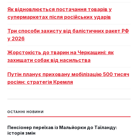
Як відновлюється постачання товарів у
супермаркетах після російських ударів
Три способи захисту від балістичних ракет РФ
у 2026
Жорстокість до тварин на Черкащині: як
захищати собак від насильства
Путін планує приховану мобілізацію 500 тисяч
росіян: стратегія Кремля
ОСТАННІ НОВИНИ
Пенсіонер переїхав із Мальйорки до Таїланду:
історія змін