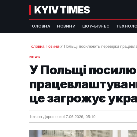
KYIV TIMES
ГОЛОВНА
НОВИНИ
ШОУ-БІЗНЕС
ТЕХНОЛО
Головна
›
Новини
›
У Польщі посилюють перевірки працевла
NEWS
У Польщі посилю
працевлаштуванн
це загрожує укр
Тетяна Дорошенко
17.06.2026, 05:10