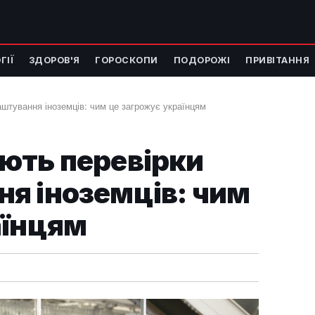
ГІЇ
ЗДОРОВ'Я
ГОРОСКОПИ
ПОДОРОЖІ
ПРИВІТАННЯ
штування іноземців: чим це загрожує українцям
ють перевірки
я іноземців: чим
аїнцям