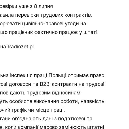
ревірки уже з 8 липня
вила перевірки трудових контрактів.
орювати цивільно-правові угоди на
, що працівник фактично працює у штаті.
а Radiozet.pl.
ьна інспекція праці Польщі отримає право
ові договори та B2B-контракти на трудові
дповідають трудовим відносинам.
ть особисте виконання роботи, наявність
чий графік чи місце праці.
ани об'єднають дані з податкової та
в, коли компанії масово замінюють штатні