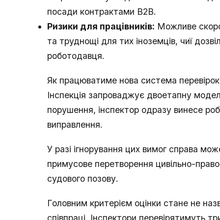
посади контрактами B2B.
Ризики для працівників:
Можливе скоро
та труднощі для тих іноземців, чиї дозв
роботодавця.
Як працюватиме нова система перевірок
Інспекція запроваджує двоетапну модел
порушення, інспектор одразу винесе ро
виправлення.
У разі ігнорування цих вимог справа мож
примусове перетворення цивільно-право
судового позову.
Головним критерієм оцінки стане не наз
співпраці. Інспектори перевірятимуть т