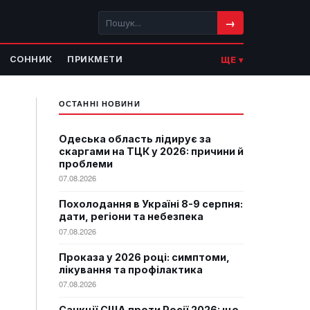
→
СОННИК
ПРИКМЕТИ
ЩЕ ▾
ОСТАННІ НОВИНИ
Одеська область лідирує за
скаргами на ТЦК у 2026: причини й
проблеми
07.08.2026
Похолодання в Україні 8-9 серпня:
дати, регіони та небезпека
07.08.2026
Проказа у 2026 році: симптоми,
лікування та профілактика
07.08.2026
Санкції США проти Росії 2026: що