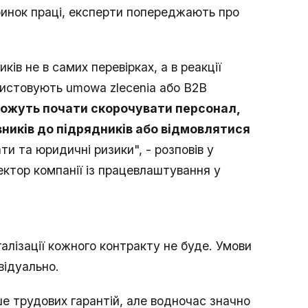
инок праці, експерти попереджають про
ків не в самих перевірках, а в реакції
ористовують umowa zlecenia або В2В
ожуть почати скорочувати персонал,
вників до підрядників або відмовлятися
ти та юридичні ризики", - розповів у
ктор компанії із працевлаштування у
алізації кожного контракту не буде. Умови
відуально.
е трудових гарантій, але водночас значно