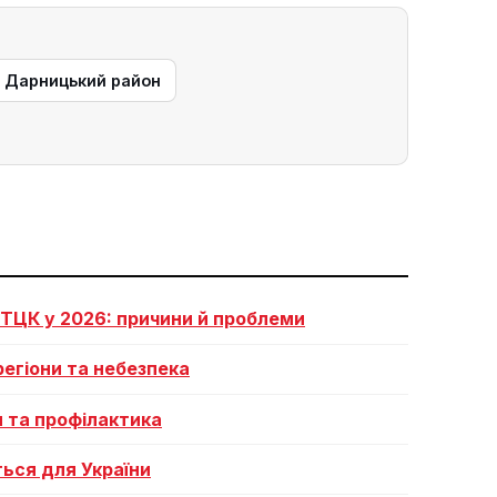
— Дарницький район
 ТЦК у 2026: причини й проблеми
регіони та небезпека
я та профілактика
ться для України