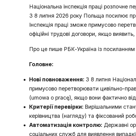
Національна інспекція праці розпочне пе
З 8 липня 2026 року Польща посилює пра
Інспекція праці зможе примусово перетв
офіційні трудові договори, якщо виявить
Про це пише РБК-Україна із посиланням н
Головне:
Нові повноваження:
З 8 липня Націонал
примусово перетворювати цивільно-прав
(umowa o pracę), якщо вони фактично ві
Критерії перевірки:
Вирішальними стану
керівництва (нагляду) та фіксований робо
Автоматизація контролю:
Державні орг
соціальних служб для виявлення випадкі