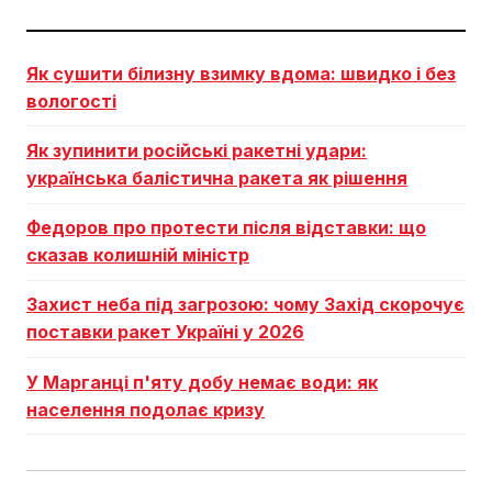
Як сушити білизну взимку вдома: швидко і без
вологості
Як зупинити російські ракетні удари:
українська балістична ракета як рішення
Федоров про протести після відставки: що
сказав колишній міністр
Захист неба під загрозою: чому Захід скорочує
поставки ракет Україні у 2026
У Марганці п'яту добу немає води: як
населення подолає кризу