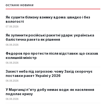
ОСТАННІ НОВИНИ
Як сушити білизну взимку вдома: швидко і без
вологості
07.08.2026
Як зупинити російські ракетні удари: українська
балістична ракета як рішення
06.08.2026
Федоров про протести після відставки: що сказав
колишній міністр
06.08.2026
Захист неба під загрозою: чому Захід скорочує
поставки ракет Україні у 2026
06.08.2026
У Марганці п'яту добу немає води: як населення
подолає кризу
06.08.2026