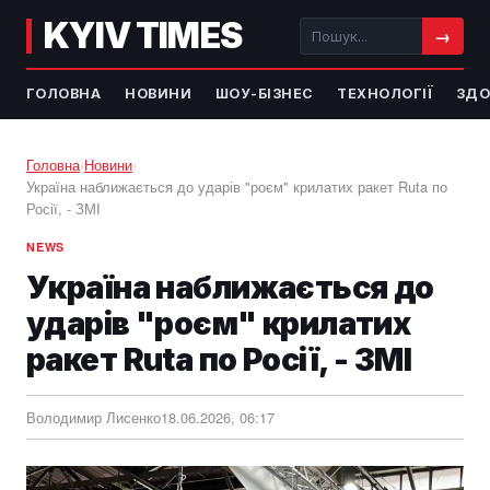
KYIV TIMES
→
ГОЛОВНА
НОВИНИ
ШОУ-БІЗНЕС
ТЕХНОЛОГІЇ
ЗДО
Головна
›
Новини
›
Україна наближається до ударів "роєм" крилатих ракет Ruta по
Росії, - ЗМІ
NEWS
Україна наближається до
ударів "роєм" крилатих
ракет Ruta по Росії, - ЗМІ
Володимир Лисенко
18.06.2026, 06:17