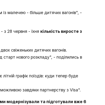
з малечею - більше дитячих вагонів", -
 - з 28 червня - їхня
кількість виросте з
двох свіженьких дитячих вагонів.
під старт нового розкладу", - поділились в
є літній графік поїздів: куди тепер буде
можливою завдяки партнерству з Visa".
і ми модернізували та підготували вже 6