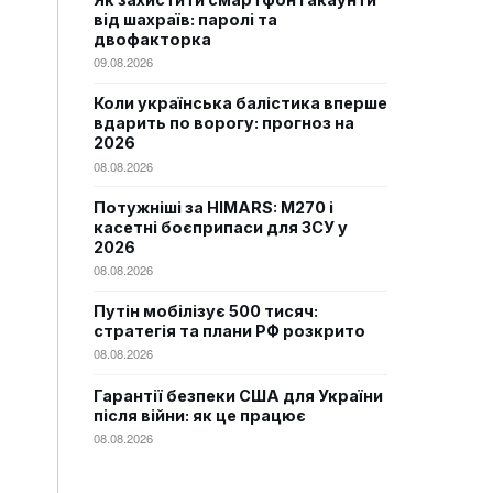
від шахраїв: паролі та
двофакторка
09.08.2026
Коли українська балістика вперше
вдарить по ворогу: прогноз на
2026
08.08.2026
Потужніші за HIMARS: М270 і
касетні боєприпаси для ЗСУ у
2026
08.08.2026
Путін мобілізує 500 тисяч:
стратегія та плани РФ розкрито
08.08.2026
Гарантії безпеки США для України
після війни: як це працює
08.08.2026