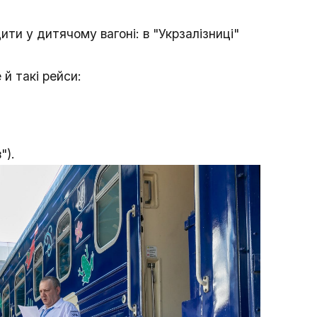
дити у дитячому вагоні: в "Укрзалізниці"
й такі рейси:
").