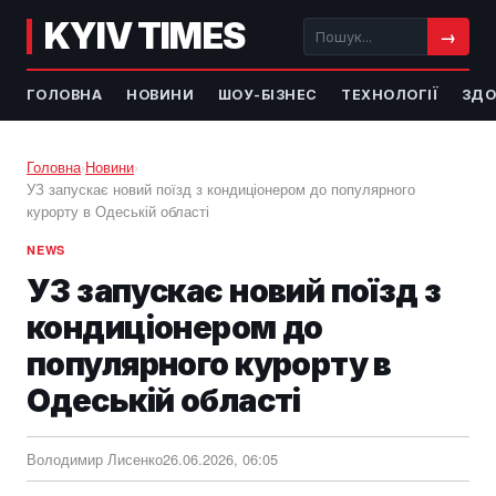
KYIV TIMES
→
ГОЛОВНА
НОВИНИ
ШОУ-БІЗНЕС
ТЕХНОЛОГІЇ
ЗДО
Головна
›
Новини
›
УЗ запускає новий поїзд з кондиціонером до популярного
курорту в Одеській області
NEWS
УЗ запускає новий поїзд з
кондиціонером до
популярного курорту в
Одеській області
Володимир Лисенко
26.06.2026, 06:05