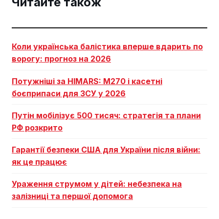
Читайте також
Коли українська балістика вперше вдарить по
ворогу: прогноз на 2026
Потужніші за HIMARS: М270 і касетні
боєприпаси для ЗСУ у 2026
Путін мобілізує 500 тисяч: стратегія та плани
РФ розкрито
Гарантії безпеки США для України після війни:
як це працює
Ураження струмом у дітей: небезпека на
залізниці та першої допомога