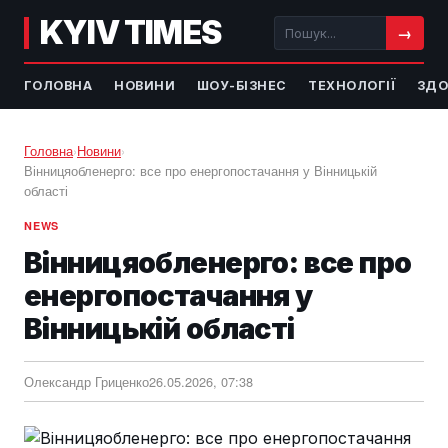
KYIV TIMES
→
ГОЛОВНА
НОВИНИ
ШОУ-БІЗНЕС
ТЕХНОЛОГІЇ
ЗДО
Головна
›
Новини
›
Вінницяобленерго: все про енергопостачання у Вінницькій
області
NEWS
Вінницяобленерго: все про
енергопостачання у
Вінницькій області
Олександр Гриценко
26.05.2026, 07:38