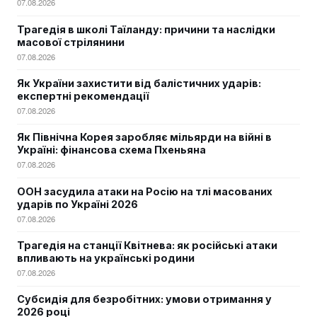
07.08.2026
Трагедія в школі Таїланду: причини та наслідки
масової стрілянини
07.08.2026
Як України захистити від балістичних ударів:
експертні рекомендації
07.08.2026
Як Північна Корея заробляє мільярди на війні в
Україні: фінансова схема Пхеньяна
07.08.2026
ООН засудила атаки на Росію на тлі масованих
ударів по Україні 2026
07.08.2026
Трагедія на станції Квітнева: як російські атаки
впливають на українські родини
07.08.2026
Субсидія для безробітних: умови отримання у
2026 році