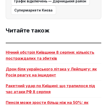
Графік відключень — Дарницький район
Супермаркети Києва
Читайте також
Нічний обстріл Київщини 8 серпня: кількість
постраждалих та збитків
Дрон біля українського літака у Лейпцигу: як
Росія реагує на інцидент
Ракетний удар по Киїщині: що трапилося під
час атаки РФ 8 серпня
Пенсія може зрости більш ніж на 50%: як