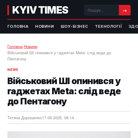
KYIV TIMES
→
ГОЛОВНА
НОВИНИ
ШОУ-БІЗНЕС
ТЕХНОЛОГІЇ
ЗДО
Головна
›
Новини
›
Військовий ШІ опинився у гаджетах Meta: слід веде до
Пентагону
NEWS
Військовий ШІ опинився у
гаджетах Meta: слід веде
до Пентагону
Тетяна Дорошенко
17.06.2026, 08:14