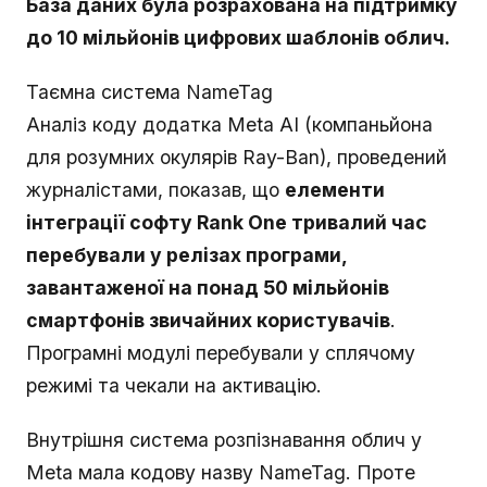
База даних була розрахована на підтримку
до 10 мільйонів цифрових шаблонів облич.
Таємна система NameTag
Аналіз коду додатка Meta AI (компаньйона
для розумних окулярів Ray-Ban), проведений
журналістами, показав, що
елементи
інтеграції софту Rank One тривалий час
перебували у релізах програми,
завантаженої на понад 50 мільйонів
смартфонів звичайних користувачів
.
Програмні модулі перебували у сплячому
режимі та чекали на активацію.
Внутрішня система розпізнавання облич у
Meta мала кодову назву NameTag. Проте