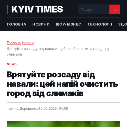
KYIV TIMES
→
ГОЛОВНА
НОВИНИ
ШОУ-БІЗНЕС
ТЕХНОЛОГІЇ
ЗДО
Головна
›
Новини
›
Врятуйте розсаду від навали: цей напій очистить город від
слимаків
NEWS
Врятуйте розсаду від
навали: цей напій очистить
город від слимаків
Тетяна Дорошенко
16.05.2026, 04:06