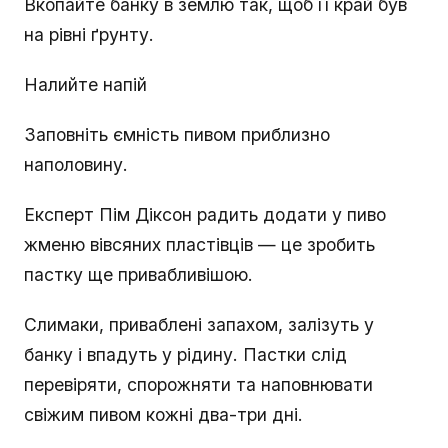
Вкопайте банку в землю так, щоб її край був
на рівні ґрунту.
Налийте напій
Заповніть ємність пивом приблизно
наполовину.
Експерт Пім Діксон радить додати у пиво
жменю вівсяних пластівців — це зробить
пастку ще привабливішою.
Слимаки, приваблені запахом, залізуть у
банку і впадуть у рідину. Пастки слід
перевіряти, спорожняти та наповнювати
свіжим пивом кожні два-три дні.