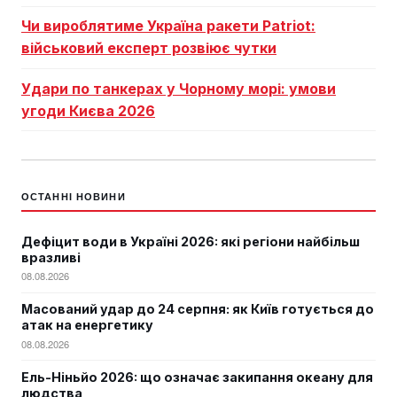
Чи вироблятиме Україна ракети Patriot:
військовий експерт розвіює чутки
Удари по танкерах у Чорному морі: умови
угоди Києва 2026
ОСТАННІ НОВИНИ
Дефіцит води в Україні 2026: які регіони найбільш
вразливі
08.08.2026
Масований удар до 24 серпня: як Київ готується до
атак на енергетику
08.08.2026
Ель-Ніньйо 2026: що означає закипання океану для
людства