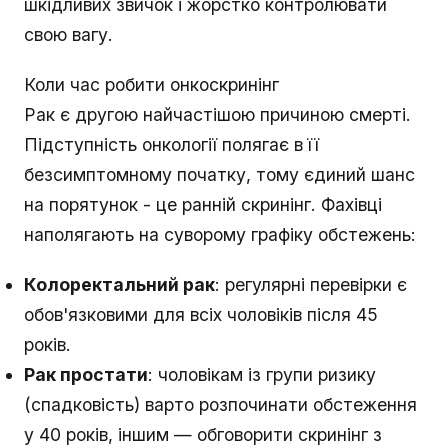
шкідливих звичок і жорстко контролювати
свою вагу.
Коли час робити онкоскринінг
Рак є другою найчастішою причиною смерті.
Підступність онкології полягає в її
безсимптомному початку, тому єдиний шанс
на порятунок - це ранній скринінг. Фахівці
наполягають на суворому графіку обстежень:
Колоректальний рак
: регулярні перевірки є
обов'язковими для всіх чоловіків після 45
років.
Рак простати
: чоловікам із групи ризику
(спадковість) варто розпочинати обстеження
у 40 років, іншим — обговорити скринінг з