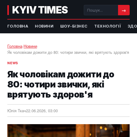
KYIV TIMES
→
ГОЛОВНА
НОВИНИ
ШОУ-БІЗНЕС
ТЕХНОЛОГІЇ
ЗДО
Головна
›
Новини
›
Як чоловікам дожити до 80: чотири звички, які врятують здоров'я
NEWS
Як чоловікам дожити до
80: чотири звички, які
врятують здоров'я
Юлія Ткач
22.06.2026, 03:00