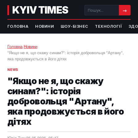
KYIV TIMES
→
ГОЛОВНА
НОВИНИ
ШОУ-БІЗНЕС
ТЕХНОЛОГІЇ
ЗДО
Головна
›
Новини
›
"Якщо не я, що скажу синам?": історія добровольця "Артану",
яка продовжується в його дітях
NEWS
"Якщо не я, що скажу
синам?": історія
добровольця "Артану",
яка продовжується в його
дітях
Юлія Ткач
26.05.2026, 05:47