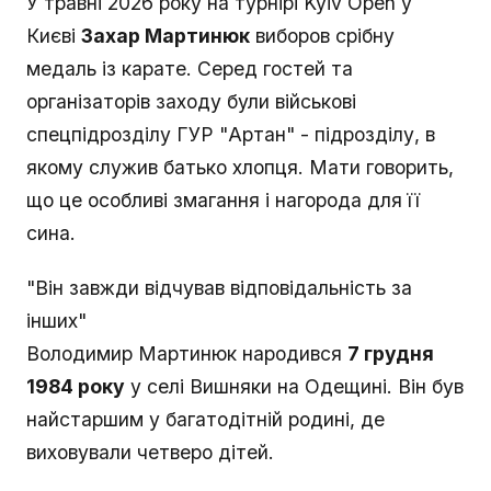
У травні 2026 року на турнірі Kyiv Open у
Києві
Захар Мартинюк
виборов срібну
медаль із карате. Серед гостей та
організаторів заходу були військові
спецпідрозділу ГУР "Артан" - підрозділу, в
якому служив батько хлопця. Мати говорить,
що це особливі змагання і нагорода для її
сина.
"Він завжди відчував відповідальність за
інших"
Володимир Мартинюк народився
7 грудня
1984 року
у селі Вишняки на Одещині. Він був
найстаршим у багатодітній родині, де
виховували четверо дітей.