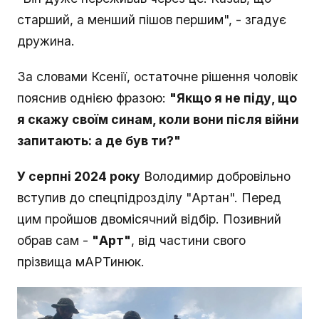
старший, а менший пішов першим", - згадує
дружина.
За словами Ксенії, остаточне рішення чоловік
пояснив однією фразою:
"Якщо я не піду, що
я скажу своїм синам, коли вони після війни
запитають: а де був ти?"
У серпні 2024 року
Володимир добровільно
вступив до спецпідрозділу "Артан". Перед
цим пройшов двомісячний відбір. Позивний
обрав сам -
"Арт"
, від частини свого
прізвища мАРТинюк.