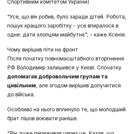
Спортивним комітетом України)
"Усе, що він робив, було заради дітей. Робота,
пошук кращого заробітку - усе впиралося в
одне: дати хлопцям майбутнє", - каже Ксенія.
Чому вирішив піти на фронт
Після початку повномасштабного вторгнення
РФ Володимир залишився у Києві. Спочатку
допомагав добровольчим групам та
цивільним
, але згодом вирішив долучитися
до війська.
Особливо на нього вплинуло те, що молодший
брат пішов воювати раніше.
"Він дуже переживав через це. Казав, що