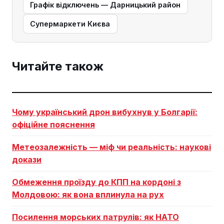
Графік відключень — Дарницький район
Супермаркети Києва
Читайте також
Чому український дрон вибухнув у Болгарії:
офіційне пояснення
Метеозалежність — міф чи реальність: наукові
докази
Обмеження проїзду до КПП на кордоні з
Молдовою: як вона вплинула на рух
Посилення морських патрулів: як НАТО