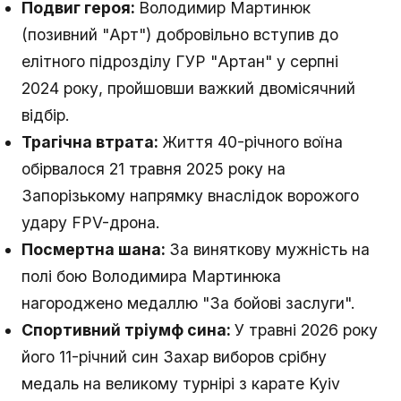
Подвиг героя:
Володимир Мартинюк
(позивний "Арт") добровільно вступив до
елітного підрозділу ГУР "Артан" у серпні
2024 року, пройшовши важкий двомісячний
відбір.
Трагічна втрата:
Життя 40-річного воїна
обірвалося 21 травня 2025 року на
Запорізькому напрямку внаслідок ворожого
удару FPV-дрона.
Посмертна шана:
За виняткову мужність на
полі бою Володимира Мартинюка
нагороджено медаллю "За бойові заслуги".
Спортивний тріумф сина:
У травні 2026 року
його 11-річний син Захар виборов срібну
медаль на великому турнірі з карате Kyiv