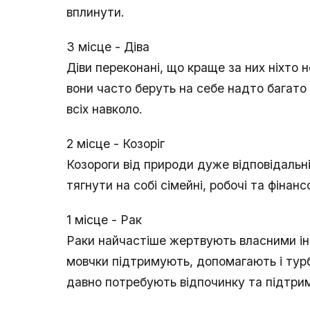
вплинути.
3 місце - Діва
Діви переконані, що краще за них ніхто 
вони часто беруть на себе надто багат
всіх навколо.
2 місце - Козоріг
Козороги від природи дуже відповідальн
тягнути на собі сімейні, робочі та фінан
1 місце - Рак
Раки найчастіше жертвують власними ін
мовчки підтримують, допомагають і турб
давно потребують відпочинку та підтри