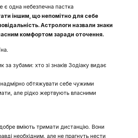
е є одна небезпечна пастка
ати іншим, що непомітно для себе
повідальність. Астрологи назвали знаки
власним комфортом заради оточення.
на.
к за зубами: хто зі знаків Зодіаку видає
ь надмірно обтяжувати себе чужими
мати, але рідко жертвують власними
е добре вміють тримати дистанцію. Вони
авді необхідним, але не прагнуть нести