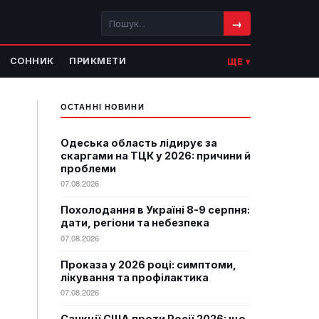
→
СОННИК
ПРИКМЕТИ
ЩЕ ▾
ОСТАННІ НОВИНИ
Одеська область лідирує за
скаргами на ТЦК у 2026: причини й
проблеми
07.08.2026
Похолодання в Україні 8-9 серпня:
дати, регіони та небезпека
07.08.2026
Проказа у 2026 році: симптоми,
лікування та профілактика
07.08.2026
Санкції США проти Росії 2026: що