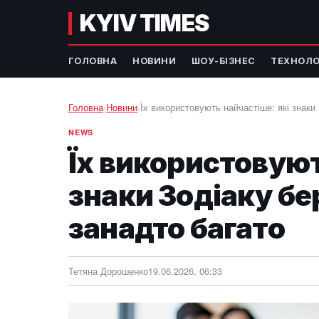
KYIV TIMES
ГОЛОВНА
НОВИНИ
ШОУ-БІЗНЕС
ТЕХНОЛО
Головна
›
Новини
›
Їх використовують найчастіше: які знаки
NEWS
Їх використовуют
знаки Зодіаку бе
занадто багато
Тетяна Дорошенко
19.06.2026, 06:33