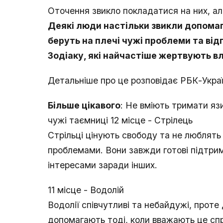
Оточення звикло покладатися на них, ал
Деякі люди настільки звикли допомаг
беруть на плечі чужі проблеми та від
Зодіаку, які найчастіше жертвують 
Детальніше про це розповідає РБК-Украї
Більше цікавого
: Не вміють тримати язи
чужі таємниці 12 місце - Стрілець
Стрільці цінують свободу та не люблят
проблемами. Вони завжди готові підтри
інтересами заради інших.
11 місце - Водолій
Водолії співчутливі та небайдужі, прот
допомагають тоді, коли вважають це спр