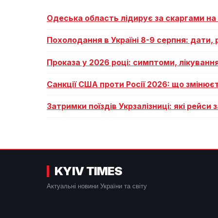
Одеська область лідирує за скаргами на
Похолодання в Україні 8-9 серпня: дати, 
Проказа у 2026 році: симптоми, лікуванн
Санкції США проти Росії 2026: що змінює
Затримки поїздів Укрзалізниці: які рейси
KYIV TIMES
Актуальні новини України та світу