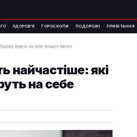
ГІЇ
ЗДОРОВ'Я
ГОРОСКОПИ
ПОДОРОЖІ
ПРИВІТАННЯ
 Зодіаку беруть на себе занадто багато
ь найчастіше: які
руть на себе