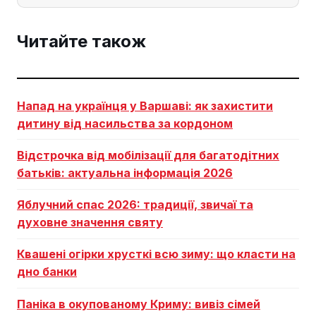
Читайте також
Напад на українця у Варшаві: як захистити
дитину від насильства за кордоном
Відстрочка від мобілізації для багатодітних
батьків: актуальна інформація 2026
Яблучний спас 2026: традиції, звичаї та
духовне значення святу
Квашені огірки хрусткі всю зиму: що класти на
дно банки
Паніка в окупованому Криму: вивіз сімей