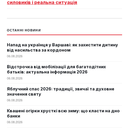
силовиків і реальна ситуація
ОСТАННІ НОВИНИ
Напад на українця у Варшаві: як захистити дитину
від насильства за кордоном
06.08.2026
Відстрочка від мобілізації для багатодітних
батьків: актуальна інформація 2026
06.08.2026
Яблучний спас 2026: традиції, звичаї та духовне
значення святу
06.08.2026
Квашені огірки хрусткі всю зиму: що класти на дно
банки
06.08.2026