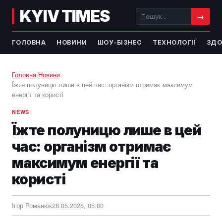
KYIV TIMES
→
ГОЛОВНА
НОВИНИ
ШОУ-БІЗНЕС
ТЕХНОЛОГІЇ
ЗДО
Головна
›
Новини
›
Їжте полуницю лише в цей час: організм отримає максимум
енергії та користі
NEWS
Їжте полуницю лише в цей
час: організм отримає
максимум енергії та
користі
Ігор Романюк
28.05.2026, 05:00