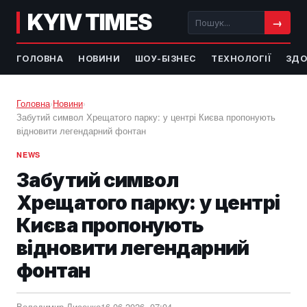
KYIV TIMES
→
ГОЛОВНА
НОВИНИ
ШОУ-БІЗНЕС
ТЕХНОЛОГІЇ
ЗДО
Головна
›
Новини
›
Забутий символ Хрещатого парку: у центрі Києва пропонують
відновити легендарний фонтан
NEWS
Забутий символ
Хрещатого парку: у центрі
Києва пропонують
відновити легендарний
фонтан
Володимир Лисенко
16.06.2026, 07:04