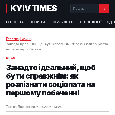
KYIV TIMES
→
ГОЛОВНА
НОВИНИ
ШОУ-БІЗНЕС
ТЕХНОЛОГІЇ
ЗДО
Головна
›
Новини
›
Занадто ідеальний, щоб бути справжнім: як розпізнати соціопата
на першому побаченні
NEWS
Занадто ідеальний, щоб
бути справжнім: як
розпізнати соціопата на
першому побаченні
Тетяна Дорошенко
26.05.2026, 13:25