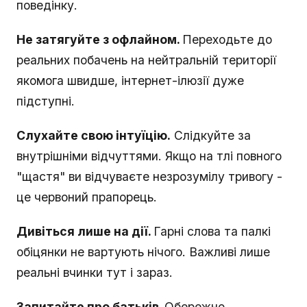
поведінку.
Не затягуйте з офлайном.
Переходьте до
реальних побачень на нейтральній території
якомога швидше, інтернет-ілюзії дуже
підступні.
Слухайте свою інтуїцію.
Слідкуйте за
внутрішніми відчуттями. Якщо на тлі повного
"щастя" ви відчуваєте незрозумілу тривогу -
це червоний прапорець.
Дивіться лише на дії.
Гарні слова та палкі
обіцянки не вартують нічого. Важливі лише
реальні вчинки тут і зараз.
Запитайте про батьків.
Обережно