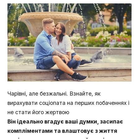
Чарівні, але безжальні. Взнайте, як
вирахувати соціопата на перших побаченнях і
не стати його жертвою
Він ідеально вгадує ваші думки, засипає
компліментами та влаштовує з життя