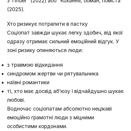
з Tinder" (2022) або "Кохання, обман, помста"
(2025).
Хто ризикує потрапити в пастку
Соціопат завжди шукає легку здобич, від якої
одразу отримає сильний емоційний відгук. У
зоні ризику опиняються люди:
з травмою відкидання
синдромом жертви чи рятувальника
наївні романтики
ті, хто має досвід аб'юзу і відчайдушно шукає
любові.
Водночас соціопатам абсолютно нецікаві
емоційно грамотні люди з міцними
особистими кордонами.