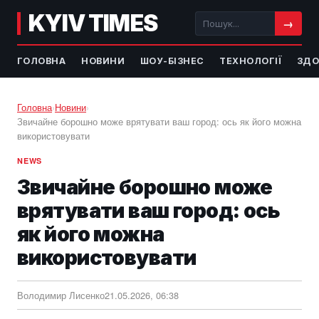
KYIV TIMES
→
ГОЛОВНА
НОВИНИ
ШОУ-БІЗНЕС
ТЕХНОЛОГІЇ
ЗДО
Головна
›
Новини
›
Звичайне борошно може врятувати ваш город: ось як його можна
використовувати
NEWS
Звичайне борошно може
врятувати ваш город: ось
як його можна
використовувати
Володимир Лисенко
21.05.2026, 06:38