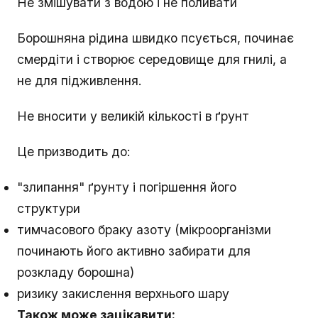
Не змішувати з водою і не поливати
Борошняна рідина швидко псується, починає
смердіти і створює середовище для гнилі, а
не для підживлення.
Не вносити у великій кількості в ґрунт
Це призводить до:
"злипання" ґрунту і погіршення його
структури
тимчасового браку азоту (мікроорганізми
починають його активно забирати для
розкладу борошна)
ризику закислення верхнього шару
Також може зацікавити: