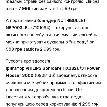
ідеальні страви без зайвого контролю. Дійсна
ціна -
7 999 грн
замість 15 599 грн.
А портативний
блендер NUTRIBULLET
NBP003LBL
(7101094) - це зручність для
активного способу життя: смузі чи коктейль
можна приготувати буквально "на ходу" за
999 грн
замість 2 999 грн.
Турбота про здоров'я
Іригатор PHILIPS Sonicare HX3826/31 Power
Flosser 3000
(6908136) забезпечує глибоке
очищення міжзубних проміжків і є ефективним
доповненням до щоденної гігієни. Це
інвестиція у здоров'я, яка стає дедалі
популярнішою серед користувачів:
4 299 грн