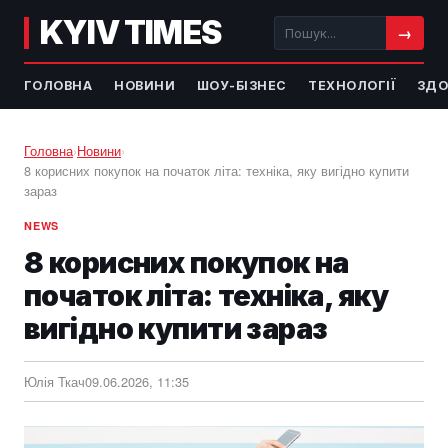
KYIV TIMES
→
ГОЛОВНА
НОВИНИ
ШОУ-БІЗНЕС
ТЕХНОЛОГІЇ
ЗДО
Головна
›
Новини
›
8 корисних покупок на початок літа: техніка, яку вигідно купити
зараз
NEWS
8 корисних покупок на
початок літа: техніка, яку
вигідно купити зараз
Юлія Ткач
09.06.2026, 11:35