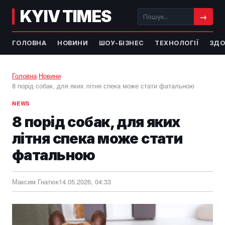
KYIV TIMES
→
ГОЛОВНА
НОВИНИ
ШОУ-БІЗНЕС
ТЕХНОЛОГІЇ
ЗДО
Головна
›
Новини
›
8 порід собак, для яких літня спека може стати фатальною
NEWS
8 порід собак, для яких
літня спека може стати
фатальною
Максим Гнатюк
14.05.2026, 04:33