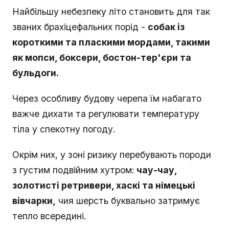
Найбільшу небезпеку літо становить для так
званих брахіцефальних порід -
собак із
короткими та пласкими мордами, такими
як мопси, боксери, бостон-тер'єри та
бульдоги.
Через особливу будову черепа їм набагато
важче дихати та регулювати температуру
тіла у спекотну погоду.
Окрім них, у зоні ризику перебувають породи
з густим подвійним хутром:
чау-чау,
золотисті ретривери, хаскі та німецькі
вівчарки,
чия шерсть буквально затримує
тепло всередині.