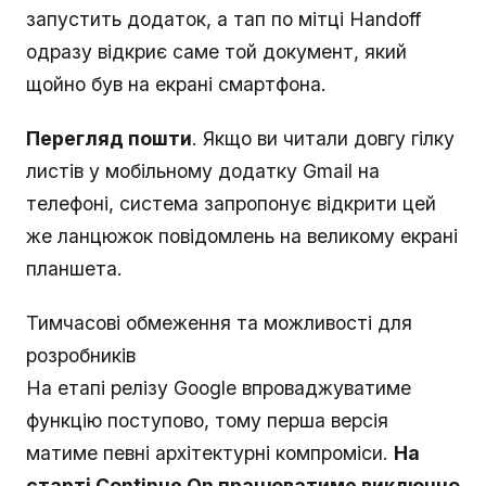
запустить додаток, а тап по мітці Handoff
одразу відкриє саме той документ, який
щойно був на екрані смартфона.
Перегляд пошти
. Якщо ви читали довгу гілку
листів у мобільному додатку Gmail на
телефоні, система запропонує відкрити цей
же ланцюжок повідомлень на великому екрані
планшета.
Тимчасові обмеження та можливості для
розробників
На етапі релізу Google впроваджуватиме
функцію поступово, тому перша версія
матиме певні архітектурні компроміси.
На
старті Continue On працюватиме виключно