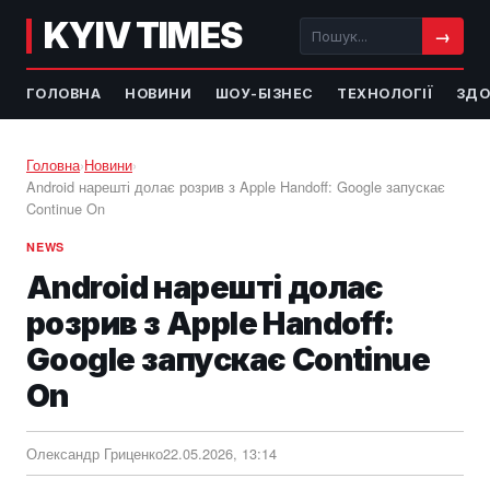
KYIV TIMES
→
ГОЛОВНА
НОВИНИ
ШОУ-БІЗНЕС
ТЕХНОЛОГІЇ
ЗДО
Головна
›
Новини
›
Android нарешті долає розрив з Apple Handoff: Google запускає
Continue On
NEWS
Android нарешті долає
розрив з Apple Handoff:
Google запускає Continue
On
Олександр Гриценко
22.05.2026, 13:14