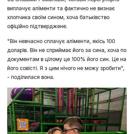
виплачує аліменти та фактично не визнає
хлопчика своїм сином, хоча батьківство
офіційно підтверджене.
"Він невчасно сплачує аліменти, якісь 100
доларів. Він не сприймає його за сина, хоча по
документам в цілому це 100% його син. Це на
його совісті. Я з цим нічого не можу зробити",
- поділилася вона.