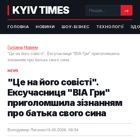
KYIV TIMES
→
ГОЛОВНА
НОВИНИ
ШОУ-БІЗНЕС
ТЕХНОЛОГІЇ
ЗДО
Головна
›
Новини
›
"Це на його совісті". Ексучасниця "ВІА Гри" приголомшила
зізнанням про батька свого сина
NEWS
"Це на його совісті".
Ексучасниця "ВІА Гри"
приголомшила зізнанням
про батька свого сина
Володимир Лисенко
19.05.2026, 09:54