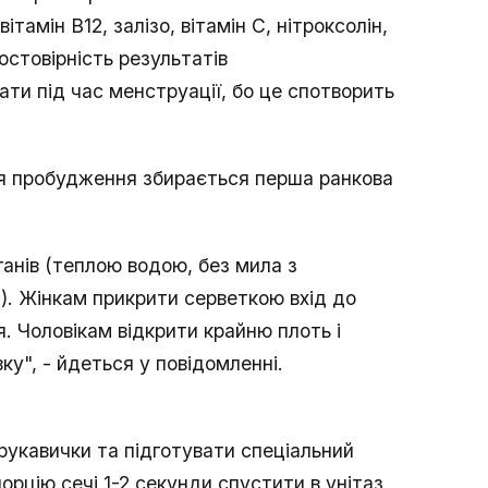
тамін В12, залізо, вітамін С, нітроксолін,
остовірність результатів
ати під час менструації, бо це спотворить
сля пробудження збирається перша ранкова
ганів (теплою водою, без мила з
и). Ж інкам прикрити серветкою вхід до
. Чоловікам відкрити крайню плоть і
у", - йдеться у повідомленні.
рукавички та підготувати спеціальний
рцію сечі 1-2 секунди спустити в унітаз,