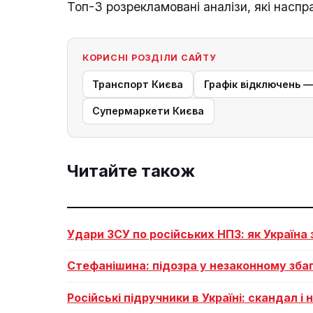
Топ-3 розрекламовані аналізи, які наспр
КОРИСНІ РОЗДІЛИ САЙТУ
Транспорт Києва
Графік відключень 
Супермаркети Києва
Читайте також
Удари ЗСУ по російських НПЗ: як Україна
Стефанішина: підозра у незаконному збаг
Російські підручники в Україні: скандал і