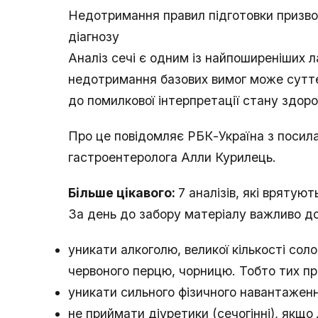
Недотримання правил підготовки призв
діагнозу
Аналіз сечі є одним із найпоширеніших 
недотримання базових вимог може суттє
до помилкової інтерпретації стану здоро
Про це повідомляє РБК-Україна з посила
гастроентеролога Алли Курилець.
Більше цікавого:
7 аналізів, які врятую
За день до забору матеріалу важливо д
уникати алкоголю, великої кількості соло
червоного перцю, чорницю. Тобто тих пр
уникати сильного фізичного навантажен
не приймати діуретики (сечогінні), якщо