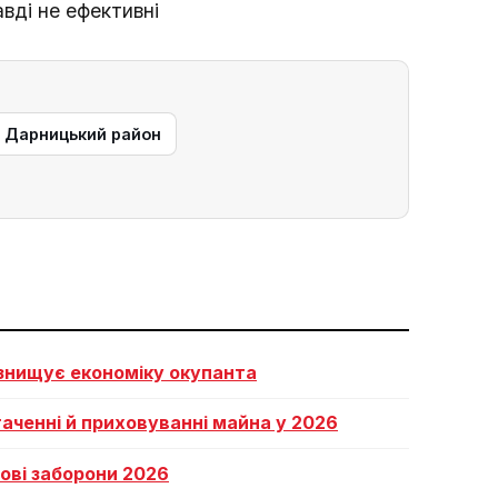
авді не ефективні
— Дарницький район
 знищує економіку окупанта
аченні й приховуванні майна у 2026
 нові заборони 2026