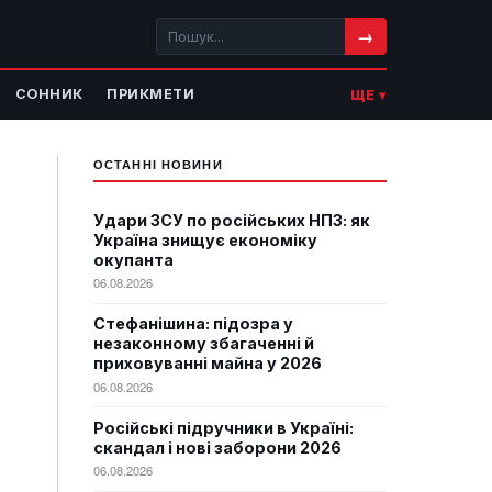
→
СОННИК
ПРИКМЕТИ
ЩЕ ▾
ОСТАННІ НОВИНИ
Удари ЗСУ по російських НПЗ: як
Україна знищує економіку
окупанта
06.08.2026
Стефанішина: підозра у
незаконному збагаченні й
приховуванні майна у 2026
06.08.2026
Російські підручники в Україні:
скандал і нові заборони 2026
06.08.2026