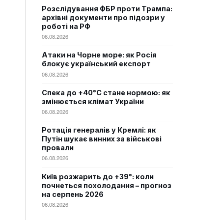
Розслідування ФБР проти Трампа:
архівні документи про підозри у
роботі на РФ
06.08.2026
Атаки на Чорне море: як Росія
блокує український експорт
06.08.2026
Спека до +40°C стане нормою: як
змінюється клімат України
06.08.2026
Ротація генералів у Кремлі: як
Путін шукає винних за військові
провали
06.08.2026
Київ розжарить до +39°: коли
почнеться похолодання – прогноз
на серпень 2026
06.08.2026