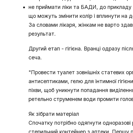
не приймати ліки та БАДИ, до прикладу ві
що можуть змінити колір і вплинути на д
За словами лікаря, жінкам не варто здав
результат.
Другий етап - гігієна. Вранці одразу пі
сеча.
" Провести туалет зовнішніх статевих ор
антисептиками, гелю для інтимної гігієн
піхви, щоб уникнути попадання виділення
ретельно струменем води промити головк
Як зібрати матеріал
Спочатку потрібно одягнути одноразові 
стерильний контейнер з аптеки. Першу по