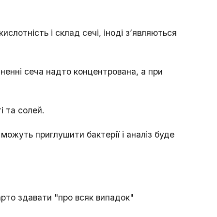
слотність і склад сечі, іноді з’являються
ненні сеча надто концентрована, а при
 та солей.
 можуть приглушити бактерії і аналіз буде
арто здавати "про всяк випадок"