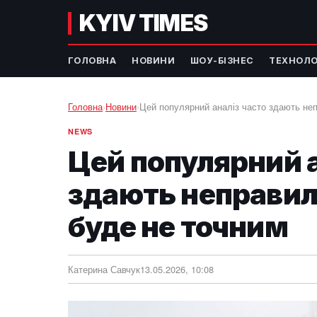
KYIV TIMES
ГОЛОВНА
НОВИНИ
ШОУ-БІЗНЕС
ТЕХНОЛО
Головна
›
Новини
›
Цей популярний аналіз часто здають неп
NEWS
Цей популярний а
здають неправил
буде не точним
Катерина Савчук
13.05.2026, 10:08