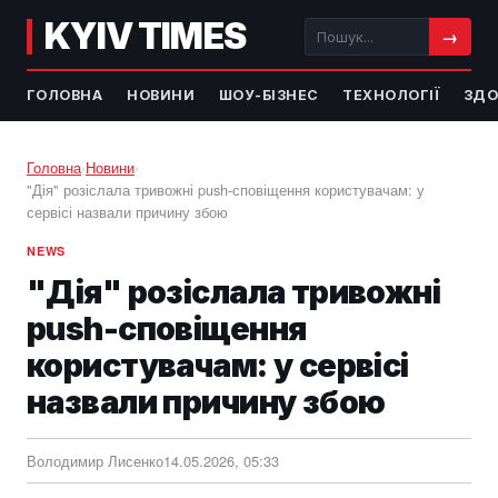
KYIV TIMES
→
ГОЛОВНА
НОВИНИ
ШОУ-БІЗНЕС
ТЕХНОЛОГІЇ
ЗДО
Головна
›
Новини
›
"Дія" розіслала тривожні push-сповіщення користувачам: у
сервісі назвали причину збою
NEWS
"Дія" розіслала тривожні
push-сповіщення
користувачам: у сервісі
назвали причину збою
Володимир Лисенко
14.05.2026, 05:33