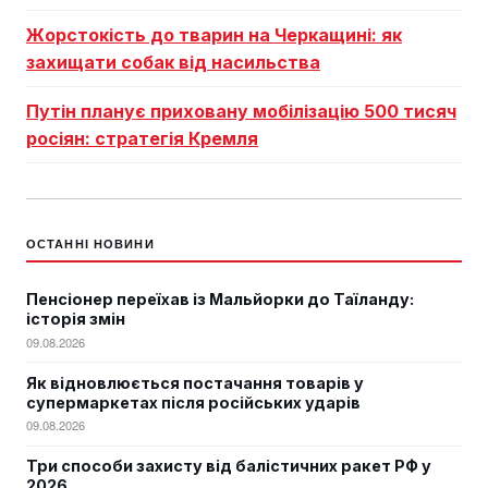
Жорстокість до тварин на Черкащині: як
захищати собак від насильства
Путін планує приховану мобілізацію 500 тисяч
росіян: стратегія Кремля
ОСТАННІ НОВИНИ
Пенсіонер переїхав із Мальйорки до Таїланду:
історія змін
09.08.2026
Як відновлюється постачання товарів у
супермаркетах після російських ударів
09.08.2026
Три способи захисту від балістичних ракет РФ у
2026