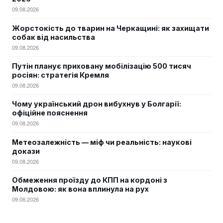
09.08.2026
Жорстокість до тварин на Черкащині: як захищати
собак від насильства
09.08.2026
Путін планує приховану мобілізацію 500 тисяч
росіян: стратегія Кремля
09.08.2026
Чому український дрон вибухнув у Болгарії:
офіційне пояснення
09.08.2026
Метеозалежність — міф чи реальність: наукові
докази
09.08.2026
Обмеження проїзду до КПП на кордоні з
Молдовою: як вона вплинула на рух
09.08.2026