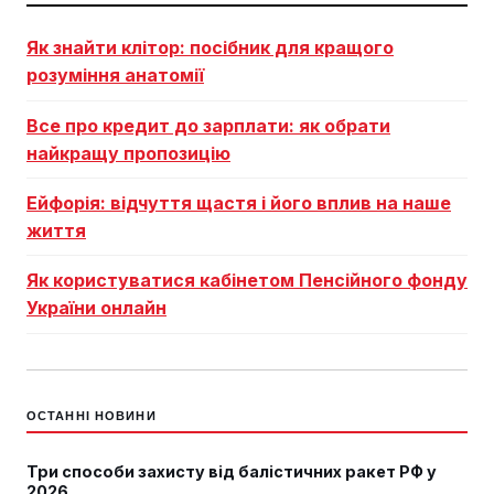
Як знайти клітор: посібник для кращого
розуміння анатомії
Все про кредит до зарплати: як обрати
найкращу пропозицію
Ейфорія: відчуття щастя і його вплив на наше
життя
Як користуватися кабінетом Пенсійного фонду
України онлайн
ОСТАННІ НОВИНИ
Три способи захисту від балістичних ракет РФ у
2026