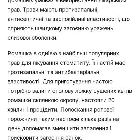
домашніх умовах є використання лікарських
трав. Трави мають протизапальні,
антисептичні та заспокійливі властивості, що
сприяють швидкому загоєнню уражень
слизової оболонки.
Ромашка є однією з найбільш популярних
трав для лікування стоматиту. Її настій має
протизапальні та антибактеріальні
властивості. Для приготування настою
потрібно залити столову ложку сушених квітів
ромашки склянкою окропу, настояти 20
хвилин і процідити. Полоскання ротової
порожнини таким настоєм кілька разів на
день допомагає зменшити запалення і
прискорити загоєння ранок.