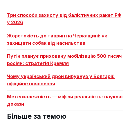
Три способи захисту від балістичних ракет РФ
у 2026
Жорстокість до тварин на Черкащині: як
захищати собак від насильства
Путін планує приховану мобілізацію 500 тисяч
росіян: стратегія Кремля
Чому український дрон вибухнув у Болгарії:
офіційне пояснення
Метеозалежність — міф чи реальність: наукові
докази
Більше за темою