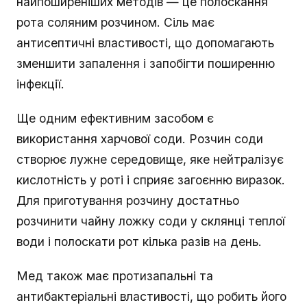
найпоширеніших методів — це полоскання
рота соляним розчином. Сіль має
антисептичні властивості, що допомагають
зменшити запалення і запобігти поширенню
інфекції.
Ще одним ефективним засобом є
використання харчової соди. Розчин соди
створює лужне середовище, яке нейтралізує
кислотність у роті і сприяє загоєнню виразок.
Для приготування розчину достатньо
розчинити чайну ложку соди у склянці теплої
води і полоскати рот кілька разів на день.
Мед також має протизапальні та
антибактеріальні властивості, що робить його