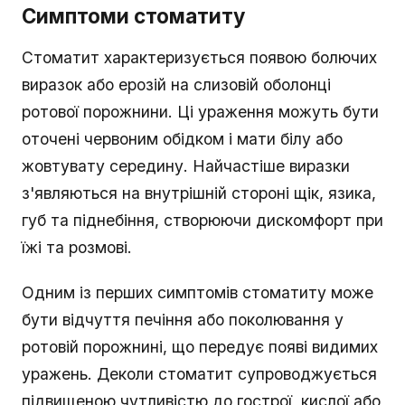
Симптоми стоматиту
Стоматит характеризується появою болючих
виразок або ерозій на слизовій оболонці
ротової порожнини. Ці ураження можуть бути
оточені червоним обідком і мати білу або
жовтувату середину. Найчастіше виразки
з'являються на внутрішній стороні щік, язика,
губ та піднебіння, створюючи дискомфорт при
їжі та розмові.
Одним із перших симптомів стоматиту може
бути відчуття печіння або поколювання у
ротовій порожнині, що передує появі видимих
уражень. Деколи стоматит супроводжується
підвищеною чутливістю до гострої, кислої або