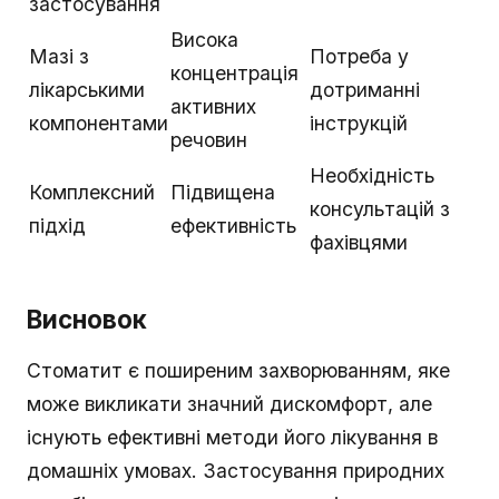
застосування
Висока
Мазі з
Потреба у
концентрація
лікарськими
дотриманні
активних
компонентами
інструкцій
речовин
Необхідність
Комплексний
Підвищена
консультацій з
підхід
ефективність
фахівцями
Висновок
Стоматит є поширеним захворюванням, яке
може викликати значний дискомфорт, але
існують ефективні методи його лікування в
домашніх умовах. Застосування природних