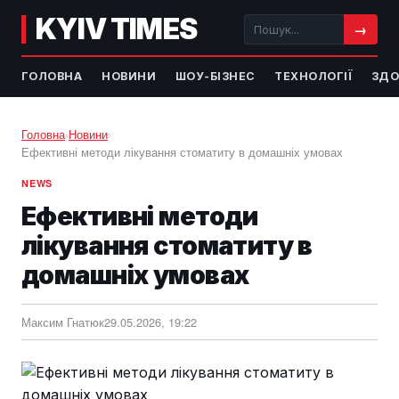
KYIV TIMES
→
ГОЛОВНА
НОВИНИ
ШОУ-БІЗНЕС
ТЕХНОЛОГІЇ
ЗДО
Головна
›
Новини
›
Ефективні методи лікування стоматиту в домашніх умовах
NEWS
Ефективні методи
лікування стоматиту в
домашніх умовах
Максим Гнатюк
29.05.2026, 19:22