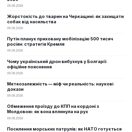
09.08.2026
Жорстокість до тварин на Черкащині: як захищати
собак від насильства
09.08.2026
Путін планує приховану мобілізацію 500 тисяч
росіян: стратегія Кремля
09.08.2026
Чому український дрон вибухнув у Болгарії:
офіційне пояснення
09.08.2026
Метеозалежність — міф чи реальність: наукові
докази
09.08.2026
Обмеження проїзду до КПП на кордоні з
Молдовою: як вона вплинула на рух
09.08.2026
Посилення морських патрулів: як НАТО готується