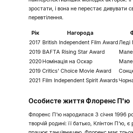
зростати, і вона не перестає дивувати 
перевтілення.
Рік
Нагорода
2017
British Independent Film Award
Леді
2019
BAFTA Rising Star Award
Мален
2020
Номінація на Оскар
Мален
2019
Critics' Choice Movie Award
Сонц
2021
Film Independent Spirit Awards
Чорн
Особисте життя Флоренс П'ю
Флоренс П'ю народилася 3 січня 1996 ро
творчій родині: її батько, Клінтон П'ю, 
працює танцівницею. Флоренс має трьох 