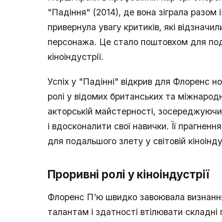
"Падіння" (2014), де вона зіграла разом 
привернула увагу критиків, які відзначил
персонажа. Це стало поштовхом для пода
кіноіндустрії.
Успіх у "Падінні" відкрив для Флоренс н
ролі у відомих британських та міжнарод
акторській майстерності, зосереджуючи
і вдосконалити свої навички. Її прагне
для подальшого злету у світовій кіноінду
Проривні ролі у кіноіндустрії
Флоренс П'ю швидко завоювала визнання
талантам і здатності втілювати складні 