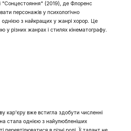
і "Сонцестояння" (2019), де Флоренс
вати персонажів у психологічно
а однією з найкращих у жанрі хорор. Це
ю у різних жанрах і стилях кінематографу.
ву кар'єру вже встигла здобути численні
Вона стала однією з найулюбленіших
 перевтілюватися в різні ролі. Її талант не