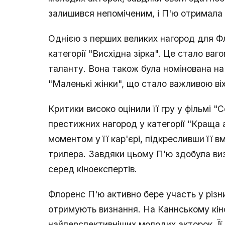
залишився непоміченим, і П'ю отримала б
Однією з перших великих нагород для Ф
категорії "Висхідна зірка". Це стало ва
таланту. Вона також була номінована на 
"Маленькі жінки", що стало важливою віхо
Критики високо оцінили її гру у фільмі 
престижних нагород у категорії "Краща 
моментом у її кар'єрі, підкресливши її в
трилера. Завдяки цьому П'ю здобула виз
серед кіноекспертів.
Флоренс П'ю активно бере участь у різни
отримують визнання. На Каннському кіно
найперспективніших молодих акторок. Її 