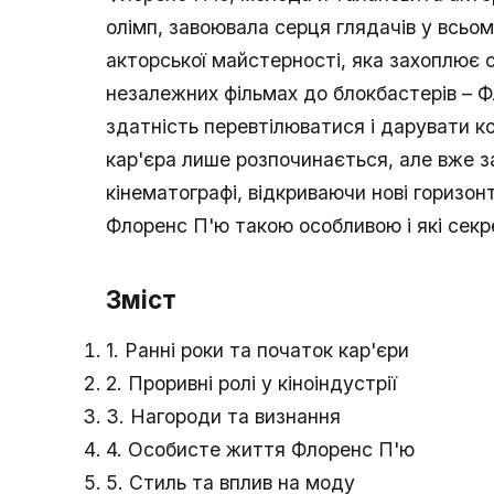
олімп, завоювала серця глядачів у всьому 
акторської майстерності, яка захоплює 
незалежних фільмах до блокбастерів – 
здатність перевтілюватися і дарувати к
кар'єра лише розпочинається, але вже з
кінематографі, відкриваючи нові горизо
Флоренс П'ю такою особливою і які секрет
Зміст
1. Ранні роки та початок кар'єри
2. Проривні ролі у кіноіндустрії
3. Нагороди та визнання
4. Особисте життя Флоренс П'ю
5. Стиль та вплив на моду