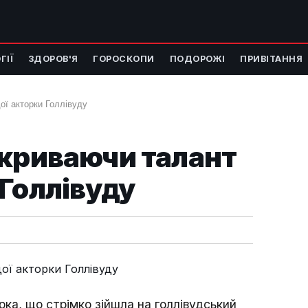
ГІЇ
ЗДОРОВ'Я
ГОРОСКОПИ
ПОДОРОЖІ
ПРИВІТАННЯ
ої акторки Голлівуду
дкриваючи талант
Голлівуду
ка, що стрімко зійшла на голлівудський