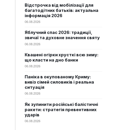
Відстрочка від мобілізації для
багатодітних батьків: актуальна
інформація 2026
06.08.2026
Яблучний спас 2026: традиції,
звичаї та духовне значення святу
06.08.2026
Квашені огірки хрусткі всю зиму:
що класти на дно банки
06.08.2026
Паніка в окупованому Криму:
вивіз сімей силовиків і реальна
ситуація
06.08.2026
Як зупинити російські балістичні
ракети: стратегія превентивних
ударів
06.08.2026