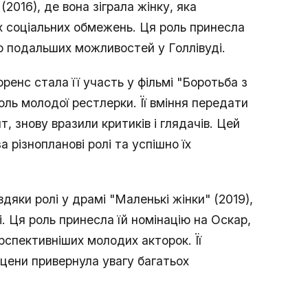
2016), де вона зіграла жінку, яка
х соціальних обмежень. Ця роль принесла
до подальших можливостей у Голлівуді.
енс стала її участь у фільмі "Боротьба з
оль молодої рестлерки. Її вміння передати
т, знову вразили критиків і глядачів. Цей
 різнопланові ролі та успішно їх
яки ролі у драмі "Маленькі жінки" (2019),
і. Ця роль принесла їй номінацію на Оскар,
ерспективніших молодих акторок. Її
сцени привернула увагу багатьох