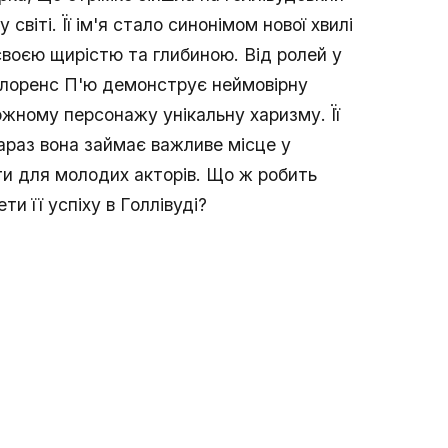
світі. Її ім'я стало синонімом нової хвилі
своєю щирістю та глибиною. Від ролей у
Флоренс П'ю демонструє неймовірну
ожному персонажу унікальну харизму. Її
араз вона займає важливе місце у
нти для молодих акторів. Що ж робить
и її успіху в Голлівуді?