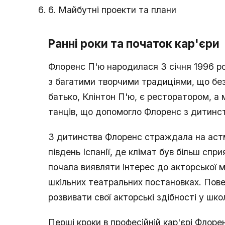
6. Майбутні проекти та плани
Ранні роки та початок кар'єри
Флоренс П'ю народилася 3 січня 1996 рок
з багатими творчими традиціями, що безсу
батько, Клінтон П'ю, є ресторатором, а
танців, що допомогло Флоренс з дитинс
З дитинства Флоренс страждала на астм
південь Іспанії, де клімат був більш спр
почала виявляти інтерес до акторської 
шкільних театральних постановках. Пов
розвивати свої акторські здібності у шк
Перші кроки в професійній кар'єрі Флоре