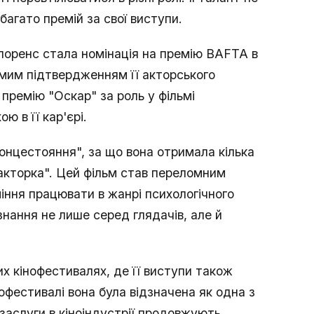
агато премій за свої виступи.
лоренс стала номінація на премію BAFTA в
гомим підтвердженням її акторського
премію "Оскар" за роль у фільмі
ю в її кар'єрі.
"Сонцестояння", за що вона отримала кілька
акторка". Цей фільм став переломним
міння працювати в жанрі психологічного
нання не лише серед глядачів, але й
х кінофестивалях, де її виступи також
фестивалі вона була відзначена як одна з
заслуги в кіноіндустрії продовжують