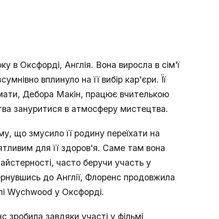
у в Оксфорді, Англія. Вона виросла в сім'ї
мнівно вплинуло на її вибір кар'єри. Її
 мати, Дебора Макін, працює вчителькою
тва зануритися в атмосферу мистецтва.
у, що змусило її родину переїхати на
иятливим для її здоров'я. Саме там вона
майстерності, часто беручи участь у
ернувшись до Англії, Флоренс продовжила
олі Wychwood у Оксфорді.
нс зробила завдяки участі у фільмі