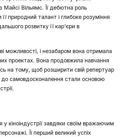
із Майсі Вільямс. Її дебютна роль
и її природний талант і глибоке розуміння
льшого розвитку її кар'єри в
ові можливості, і незабаром вона отримала
них проектах. Вона продовжила навчання
сь на тому, щоб розширити свій репертуар
ння до самовдосконалення стали основою
стрії.
 у кіноіндустрії завдяки своїм вражаючим
персонажі. Її перший великий успіх