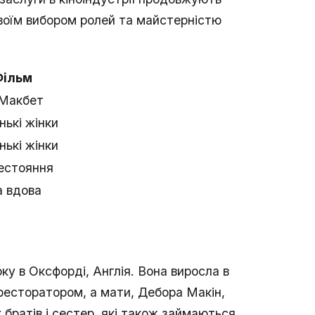
своїм вибором ролей та майстерністю
Фільм
 Макбет
ькі жінки
ькі жінки
естояння
а вдова
ку в Оксфорді, Англія. Вона виросла в
є ресторатором, а мати, Дебора Макін,
братів і сестер, які також займаються