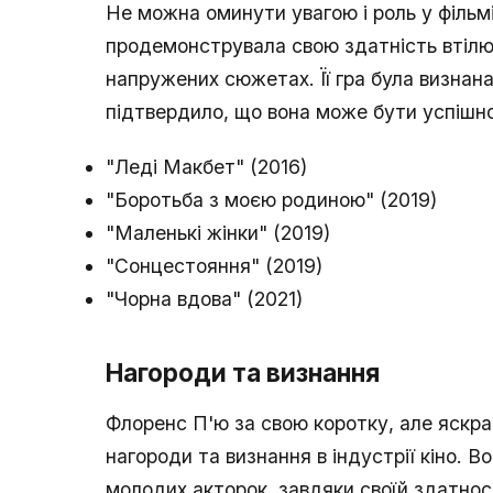
Не можна оминути увагою і роль у фільм
продемонструвала свою здатність втілю
напружених сюжетах. Її гра була визнан
підтвердило, що вона може бути успішно
"Леді Макбет" (2016)
"Боротьба з моєю родиною" (2019)
"Маленькі жінки" (2019)
"Сонцестояння" (2019)
"Чорна вдова" (2021)
Нагороди та визнання
Флоренс П'ю за свою коротку, але яскра
нагороди та визнання в індустрії кіно. 
молодих акторок, завдяки своїй здатності