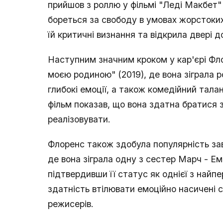
прийшов з роллю у фільмі "Леді Макбет" (
бореться за свободу в умовах жорстоки
їй критичні визнання та відкрила двері 
Наступним значним кроком у кар'єрі Флор
моєю родиною" (2019), де вона зіграла р
глибокі емоції, а також комедійний талан
фільм показав, що вона здатна братися за
реалізовувати.
Флоренс також здобула популярність завд
де вона зіграла одну з сестер Марч - Ем
підтвердивши її статус як однієї з найп
здатність втілювати емоційно насичені 
режисерів.