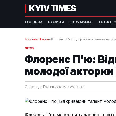
KYIV TIMES
ГОЛОВНА
НОВИНИ
ШОУ-БІЗНЕС
ТЕХНОЛО
Головна
›
Новини
›
Флоренс П'ю: Відкриваючи талант молод
NEWS
Флоренс П'ю: Ві
молодої акторки 
Олександр Гриценко
26.05.2026, 09:12
Флоренс П'ю, молода й талановита актор