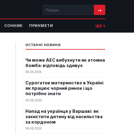
→
СОННИК
ПРИКМЕТИ
ЩЕ ▾
ОСТАННІ НОВИНИ
Чи може АЕС вибухнути як атомна
бомба: відповідь здивує
06.08.2026
Сурогатне материнство в Україні:
як працює чорний ринок і що
потрібно знати
06.08.2026
Напад на українця у Варшаві: як
захистити дитину від насильства
за кордоном
06.08.2026