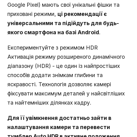
Google Pixel) мають свої унікальні фішки та
приховані режими,
ці рекомендації є
універсальними та підійдуть для будь-
якого смартфона на базі Android
.
Експериментуйте з режимом HDR
Активація режиму розширеного динамічного
діапазону (HDR) - це один із найпростіших
способів додати знімкам глибини та
яскравості. Технологія дозволяє камері
фіксувати максимум деталей у найсвітліших
та найтемніших ділянках кадру.
Для її увімкнення достатньо зайти в
налаштування камери та перевести
тумблер Auto HDR в активне положення
.