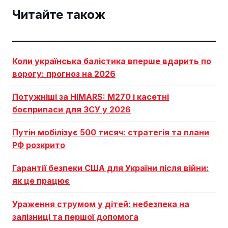
Читайте також
Коли українська балістика вперше вдарить по
ворогу: прогноз на 2026
Потужніші за HIMARS: М270 і касетні
боєприпаси для ЗСУ у 2026
Путін мобілізує 500 тисяч: стратегія та плани
РФ розкрито
Гарантії безпеки США для України після війни:
як це працює
Ураження струмом у дітей: небезпека на
залізниці та першої допомога