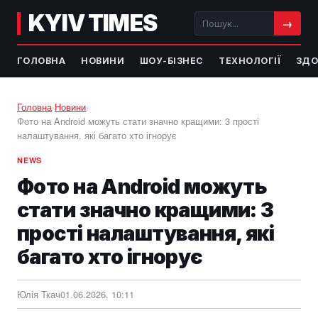
KYIV TIMES
→
ГОЛОВНА
НОВИНИ
ШОУ-БІЗНЕС
ТЕХНОЛОГІЇ
ЗДО
Головна
›
Новини
›
Фото на Android можуть стати значно кращими: 3 прості
налаштування, які багато хто ігнорує
NEWS
Фото на Android можуть
стати значно кращими: 3
прості налаштування, які
багато хто ігнорує
Юлія Ткач
01.06.2026, 10:11