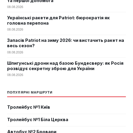
та першої допомога
08.08.2026
Українські ракети для Patriot: бюрократія як
головна перепона
08.08.2026
Запасів Patriot на зиму 2026: чи вистачить ракет на
весь сезон?
08.08.2026
Шпигунські дрони над базою Бундесверу: як Росія
розвідує секретну зброю для України
08.08.2026
ПОПУЛЯРНІ МАРШРУТИ
Тролейбус №1 Київ
Тролейбус №1 Біла Церква
Автобус №2 Бровари