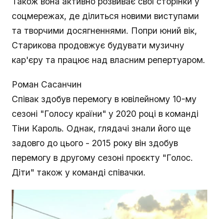
Також вона активно розвиває свої сторінки у
соцмережах, де ділиться новими виступами
та творчими досягненнями. Попри юний вік,
Старикова продовжує будувати музичну
кар'єру та працює над власним репертуаром.
Роман Сасанчин
Співак здобув перемогу в ювілейному 10-му
сезоні "Голосу країни" у 2020 році в команді
Тіни Кароль. Однак, глядачі знали його ще
задовго до цього - 2015 року він здобув
перемогу в другому сезоні проєкту "Голос.
Діти" також у команді співачки.