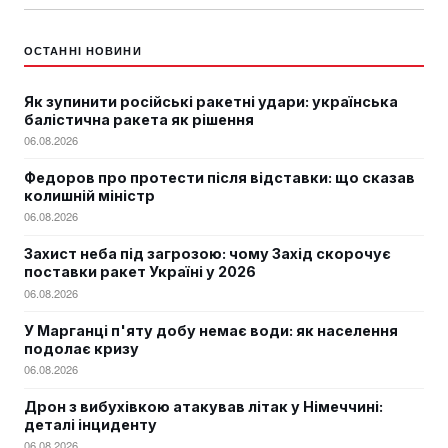
ОСТАННІ НОВИНИ
Як зупинити російські ракетні удари: українська
балістична ракета як рішення
06.08.2026
Федоров про протести після відставки: що сказав
колишній міністр
06.08.2026
Захист неба під загрозою: чому Захід скорочує
поставки ракет Україні у 2026
06.08.2026
У Марганці п'яту добу немає води: як населення
подолає кризу
06.08.2026
Дрон з вибухівкою атакував літак у Німеччині:
деталі інциденту
06.08.2026