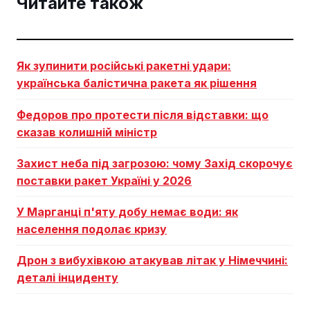
Читайте також
Як зупинити російські ракетні удари:
українська балістична ракета як рішення
Федоров про протести після відставки: що
сказав колишній міністр
Захист неба під загрозою: чому Захід скорочує
поставки ракет Україні у 2026
У Марганці п'яту добу немає води: як
населення подолає кризу
Дрон з вибухівкою атакував літак у Німеччині:
деталі інциденту