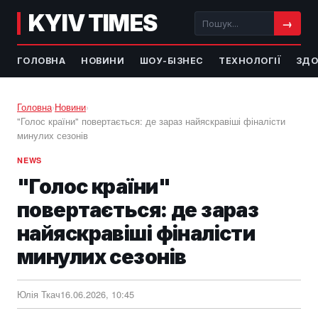
KYIV TIMES
→
ГОЛОВНА
НОВИНИ
ШОУ-БІЗНЕС
ТЕХНОЛОГІЇ
ЗДО
Головна
›
Новини
›
"Голос країни" повертається: де зараз найяскравіші фіналісти
минулих сезонів
NEWS
"Голос країни"
повертається: де зараз
найяскравіші фіналісти
минулих сезонів
Юлія Ткач
16.06.2026, 10:45