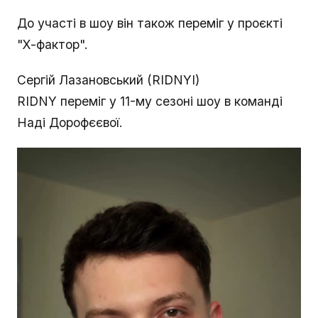
До участі в шоу він також переміг у проєкті
"Х-фактор".
Сергій Лазановський (RIDNYI)
RIDNY переміг у 11-му сезоні шоу в команді
Наді Дорофєєвої.