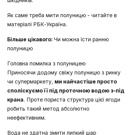
шкідників.
Як саме треба мити полуницю - читайте в
матеріалі РБК-Україна.
Більше цікавого:
Чи можна їсти ранню
полуницю
Головна помилка з полуницею
Приносячи додому свіжу полуницю з ринку
чи супермаркету,
ми найчастіше просто
споліскуємо її під проточною водою з-під
крана
. Проте пориста структура цієї ягоди
робить такий метод абсолютно
неефективним.
Вода не здатна змити липкий шар