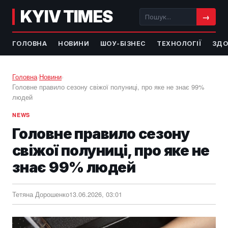
KYIV TIMES
→
ГОЛОВНА
НОВИНИ
ШОУ-БІЗНЕС
ТЕХНОЛОГІЇ
ЗДО
Головна
›
Новини
›
Головне правило сезону свіжої полуниці, про яке не знає 99%
людей
NEWS
Головне правило сезону
свіжої полуниці, про яке не
знає 99% людей
Тетяна Дорошенко
13.06.2026, 03:01