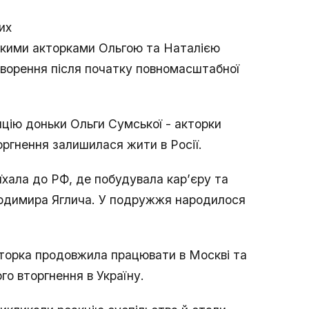
их
ькими акторками Ольгою та Наталією
ворення після початку повномасштабної
цію доньки Ольги Сумської - акторки
оргнення залишилася жити в Росії.
хала до РФ, де побудувала кар’єру та
лодимира Яглича. У подружжя народилося
кторка продовжила працювати в Москві та
го вторгнення в Україну.