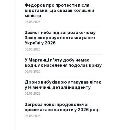
Федоров про протести після
відставки: що сказав колишній
міністр
06.08.2026
Захист неба під загрозою: чому
Захід скорочує поставки ракет
Україні у 2026
06.08.2026
У Марганці п'яту добу немає
води: як населення подолає кризу
06.08.2026
Дрон з вибухівкою атакував літак
у Німеччині: деталі інциденту
06.08.2026
Загроза нової продовольчої
кризи: атаки на порти у 2026 році
06.08.2026