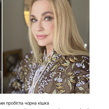
ми пробігла чорна кішка