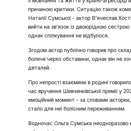
Її мовчання та життя у країні-агресорці
причиною критики. Ситуацію також коме
Наталії Сумської - актор В’ячеслав Хост
вийти на зв’язок із двоюрідною сестрою
однак спілкування не відбулося.
Згодом актор публічно говорив про склад
боляче через обставини, однак він не хо
деталей.
Про непрості взаємини в родині говорил
час вручення Шевченківської премії у 2
емоційний момент - за словами акторки,
стало для неї болісним переживанням.
Водночас Ольга Сумська неодноразово 