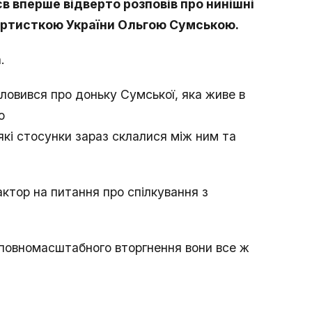
в вперше відверто розповів про нинішні
 артисткою України Ольгою Сумською.
.
словився про доньку Сумської, яка живе в
ю
які стосунки зараз склалися між ним та
 актор на питання про спілкування з
 повномасштабного вторгнення вони все ж