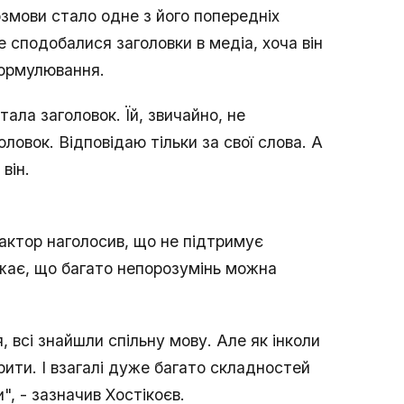
змови стало одне з його попередніх
е сподобалися заголовки в медіа, хоча він
формулювання.
тала заголовок. Їй, звичайно, не
ловок. Відповідаю тільки за свої слова. А
 він.
 актор наголосив, що не підтримує
жає, що багато непорозумінь можна
я, всі знайшли спільну мову. Але як інколи
рити. І взагалі дуже багато складностей
, - зазначив Хостікоєв.