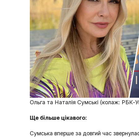
Ольга та Наталія Сумські (колаж: РБК-У
Ще більше цікавого:
Сумська вперше за довгий час звернулас