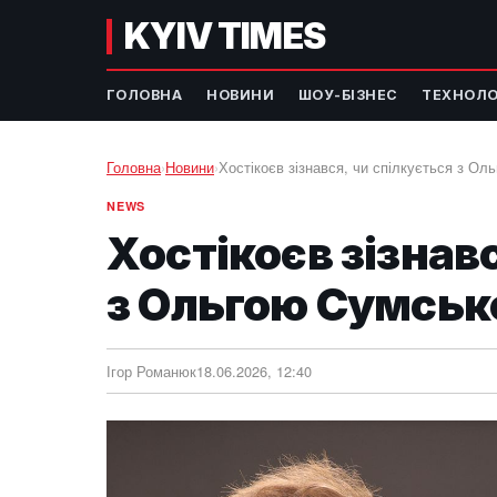
KYIV TIMES
ГОЛОВНА
НОВИНИ
ШОУ-БІЗНЕС
ТЕХНОЛО
Головна
›
Новини
›
Хостікоєв зізнався, чи спілкується з Ол
NEWS
Хостікоєв зізнав
з Ольгою Сумськ
Ігор Романюк
18.06.2026, 12:40