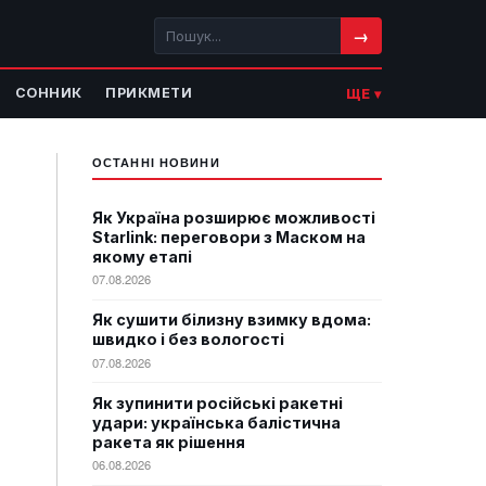
→
СОННИК
ПРИКМЕТИ
ЩЕ ▾
ОСТАННІ НОВИНИ
Як Україна розширює можливості
Starlink: переговори з Маском на
якому етапі
07.08.2026
Як сушити білизну взимку вдома:
швидко і без вологості
07.08.2026
Як зупинити російські ракетні
удари: українська балістична
ракета як рішення
06.08.2026