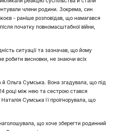
 викликали реакцію суспільства й стали
нтували члени родини. Зокрема, син
ікоєв - раніше розповідав, що намагався
 після початку повномасштабної війни,
ність ситуації та зазначав, що йому
че робити висновки, не знаючи всіх
а й Ольга Сумська. Вона згадувала, що під
024 році між нею та сестрою стався
 Наталія Сумська її проігнорувала, що
наголошувала, що хоче зберегти родинний