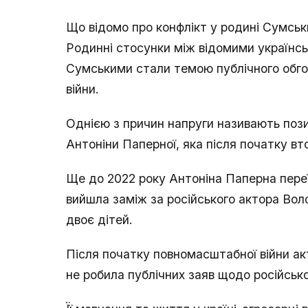
Що відомо про конфлікт у родині Сумськ
Родинні стосунки між відомими українс
Сумськими стали темою публічного обго
війни.
Однією з причин напруги називають пози
Антоніни Паперної, яка після початку вт
Ще до 2022 року Антоніна Паперна переї
вийшла заміж за російського актора Во
двоє дітей.
Після початку повномасштабної війни а
не робила публічних заяв щодо російсько