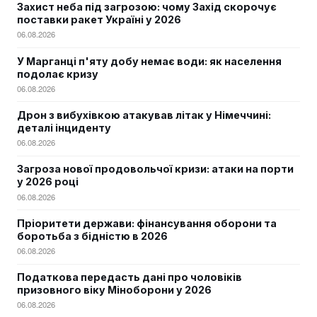
Захист неба під загрозою: чому Захід скорочує
поставки ракет Україні у 2026
06.08.2026
У Марганці п'яту добу немає води: як населення
подолає кризу
06.08.2026
Дрон з вибухівкою атакував літак у Німеччині:
деталі інциденту
06.08.2026
Загроза нової продовольчої кризи: атаки на порти
у 2026 році
06.08.2026
Пріоритети держави: фінансування оборони та
боротьба з бідністю в 2026
06.08.2026
Податкова передасть дані про чоловіків
призовного віку Міноборони у 2026
06.08.2026