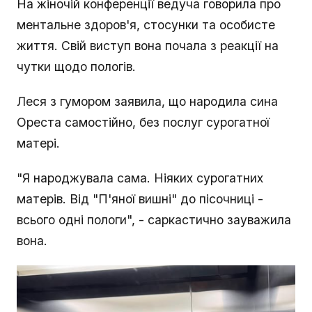
На жіночій конференції ведуча говорила про
ментальне здоров'я, стосунки та особисте
життя. Свій виступ вона почала з реакції на
чутки щодо пологів.
Леся з гумором заявила, що народила сина
Ореста самостійно, без послуг сурогатної
матері.
"Я народжувала сама. Ніяких сурогатних
матерів. Від "П'яної вишні" до пісочниці -
всього одні пологи", - саркастично зауважила
вона.