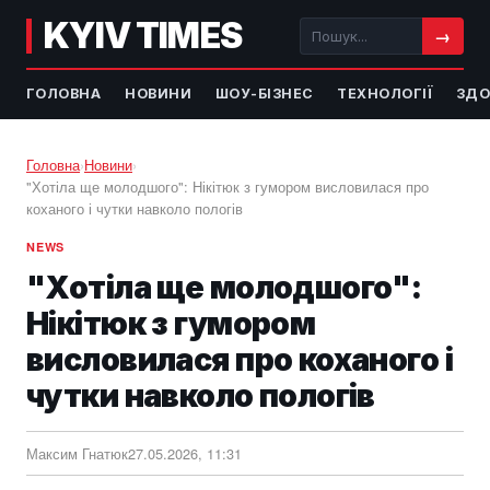
KYIV TIMES
→
ГОЛОВНА
НОВИНИ
ШОУ-БІЗНЕС
ТЕХНОЛОГІЇ
ЗДО
Головна
›
Новини
›
"Хотіла ще молодшого": Нікітюк з гумором висловилася про
коханого і чутки навколо пологів
NEWS
"Хотіла ще молодшого":
Нікітюк з гумором
висловилася про коханого і
чутки навколо пологів
Максим Гнатюк
27.05.2026, 11:31