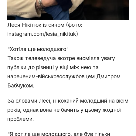
Леся Нікітюк із сином (фото:
instagram.com/lesia_nikituk)
"Хотіла ще молодшого"
Також телеведуча вкотре висміяла увагу
публіки до різниці у віці між нею та
нареченим-військовослужбовцем Дмитром
Бабчуком.
За словами Лесі, її коханий молодший на вісім
років, однак вона не бачить у цьому жодної
проблеми.
"Я хотіла ще молодшого, але був тільки