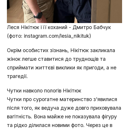
Леся Нікітюк і її коханий - Дмитро Бабчук
(фото: instagram.com/lesia_nikituk)
Окрім особистих зізнань, Нікітюк закликала
жінок легше ставитися до труднощів та
сприймати життєві виклики як пригоди, а не
трагедії.
Чутки навколо пологів Нікітюк
Чутки про сурогатне материнство з'явилися
після того, як ведуча дуже довго приховувала
вагітність. Вона майже не показувала фігуру
та рідко ділилася новими фото. Через це в