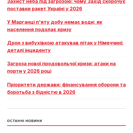
Захист неба під загрозою: чому Захід скорочує
поставки ракет Україні у 2026
У Марганці п'яту добу немає води: як
населення подолає кризу
Дрон з вибухівкою атакував літак у Німеччині:
деталі інциденту
Загроза нової продовольчої кризи: атаки на
порти у 2026 році
Пріоритети держави: фінансування оборони та
боротьба з бідністю в 2026
ОСТАННІ НОВИНИ