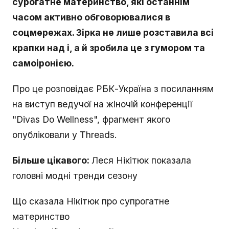
сурогатне материнство, які останнім
часом активно обговорювалися в
соцмережах. Зірка не лише розставила всі
крапки над і, а й зробила це з гумором та
самоіронією.
Про це розповідає РБК-Україна з посиланням
на виступ ведучої на жіночій конференції
"Divas Do Wellness", фрагмент якого
опубліковали у Threads.
Більше цікавого:
Леся Нікітюк показала
головні модні тренди сезону
Що сказала Нікітюк про супрогатне
материнство