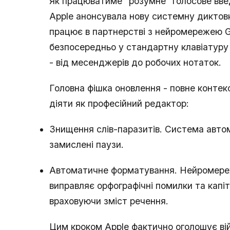
Як працюватиме "розумне" голосове вве
Apple анонсувала нову системну диктовку 
працює в партнерстві з нейромережею Go
безпосередньо у стандартну клавіатуру
- від месенджерів до робочих нотаток.
Головна фішка оновлення - повне конте
діяти як професійний редактор:
Знищення слів-паразитів. Система автом
замислені паузи.
Автоматичне форматування. Нейромереж
виправляє орфографічні помилки та капіт
враховуючи зміст речення.
Цим кроком Apple фактично оголошує в