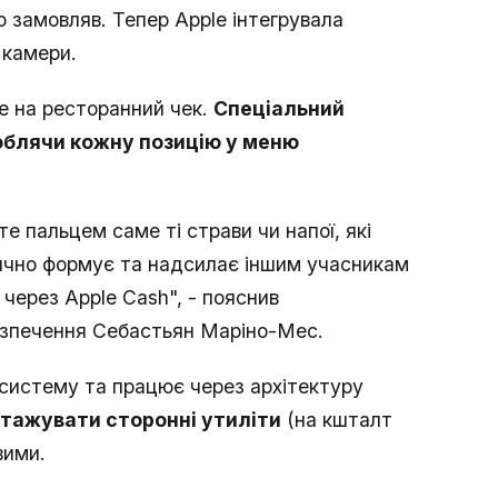
о замовляв. Тепер Apple інтегрувала
 камери.
e на ресторанний чек.
Спеціальний
роблячи кожну позицію у меню
е пальцем саме ті страви чи напої, які
ично формує та надсилає іншим учасникам
 через Apple Cash", - пояснив
безпечення Себастьян Маріно-Мес.
косистему та працює через архітектуру
нтажувати сторонні утиліти
(на кшталт
вими.