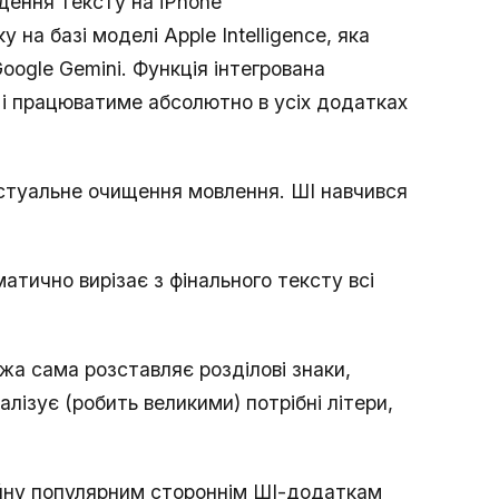
дення тексту на iPhone
на базі моделі Apple Intelligence, яка
ogle Gemini. Функція інтегрована
 і працюватиме абсолютно в усіх додатках
кстуальне очищення мовлення. ШІ навчився
атично вирізає з фінального тексту всі
а сама розставляє розділові знаки,
алізує (робить великими) потрібні літери,
ійну популярним стороннім ШІ-додаткам