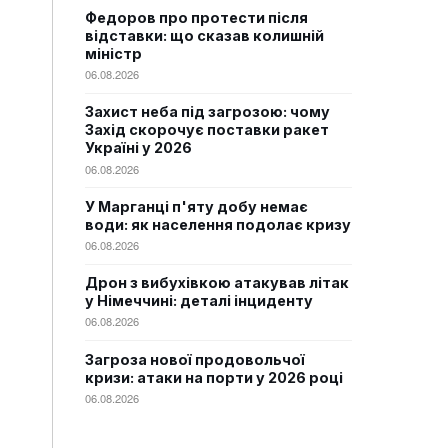
Федоров про протести після
відставки: що сказав колишній
міністр
06.08.2026
Захист неба під загрозою: чому
Захід скорочує поставки ракет
Україні у 2026
06.08.2026
У Марганці п'яту добу немає
води: як населення подолає кризу
06.08.2026
Дрон з вибухівкою атакував літак
у Німеччині: деталі інциденту
06.08.2026
Загроза нової продовольчої
кризи: атаки на порти у 2026 році
06.08.2026