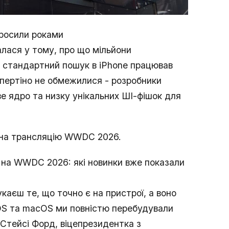
просили роками
лася у тому, про що мільйони
: стандартний пошук в iPhone працював
упертіно не обмежилися - розробники
е ядро та низку унікальних ШІ-фішок для
 на трансляцію WWDC 2026.
и на WWDC 2026: які новинки вже показали
каєш те, що точно є на пристрої, а воно
dOS та macOS ми повністю перебудували
 Стейсі Форд, віцепрезидентка з