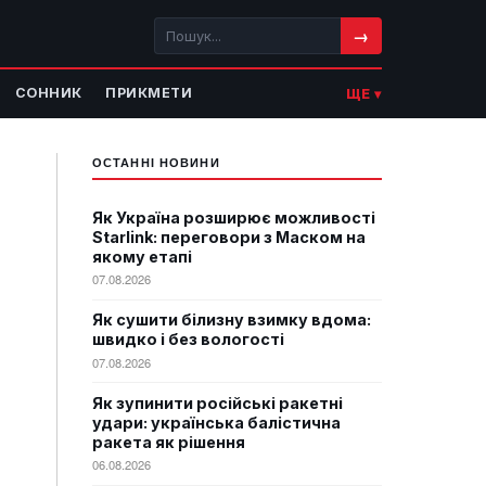
→
СОННИК
ПРИКМЕТИ
ЩЕ ▾
ОСТАННІ НОВИНИ
Як Україна розширює можливості
Starlink: переговори з Маском на
якому етапі
07.08.2026
Як сушити білизну взимку вдома:
швидко і без вологості
07.08.2026
Як зупинити російські ракетні
удари: українська балістична
ракета як рішення
06.08.2026