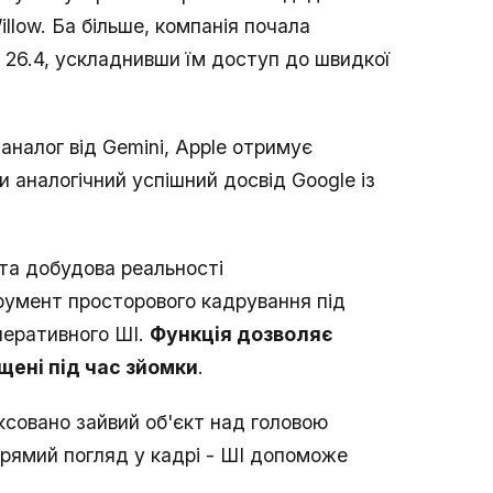
illow. Ба більше, компанія почала
 26.4, ускладнивши їм доступ до швидкої
налог від Gemini, Apple отримує
 аналогічний успішний досвід Google із
у та добудова реальності
умент просторового кадрування під
енеративного ШІ.
Функція дозволяє
ені під час зйомки
.
ксовано зайвий об'єкт над головою
рямий погляд у кадрі - ШІ допоможе