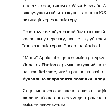
для диктовки, таким як Wispr Flow або W
закручувати гайки конкурентам ще в iOS
активації через клавіатуру.
Тепер, маючи вбудований безкоштовний а
колосальну перевагу, повністю дублюючи
їхньою клавіатурою Gboard на Android.
"Магія" Apple Intelligence: зміна ракурс
Додаток
Photos
отримав потужний інстр
назвою
Reframe
, який працює на базі г
буквально виправляти помилки, допущ
Якщо випадково завалено горизонт, зафі
людини або на долю секунди втрачено п
змінити перспективу.