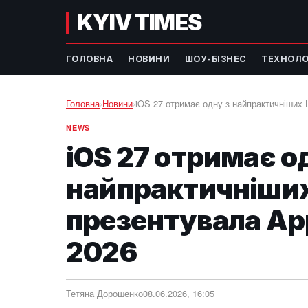
KYIV TIMES
ГОЛОВНА
НОВИНИ
ШОУ-БІЗНЕС
ТЕХНОЛО
Головна
›
Новини
›
iOS 27 отримає одну з найпрактичніших
NEWS
iOS 27 отримає о
найпрактичніших
презентувала A
2026
Тетяна Дорошенко
08.06.2026, 16:05