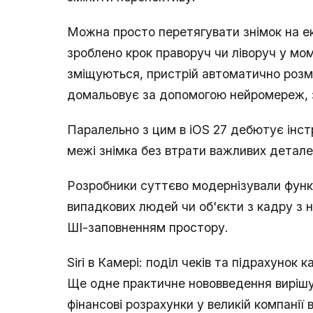
Можна просто перетягувати знімок на екр
зроблено крок праворуч чи ліворуч у мом
зміщуються, пристрій автоматично розми
домальовує за допомогою нейромереж, з
Паралельно з цим в iOS 27 дебютує інс
межі знімка без втрати важливих детале
Розробники суттєво модернізували фун
випадкових людей чи об'єкти з кадру з 
ШІ-заповненням простору.
Siri в Камері: поділ чеків та підрахунок к
Ще одне практичне нововведення вирішує
фінансові розрахунки у великій компанії