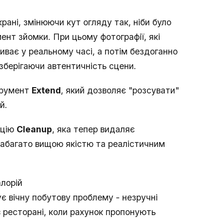
ані, змінюючи кут огляду так, ніби було
ент зйомки. При цьому фотографії, які
ває у реальному часі, а потім бездоганно
берігаючи автентичність сцени.
трумент
Extend
, який дозволяє "розсувати"
й.
кцію
Cleanup
, яка тепер видаляє
набагато вищою якістю та реалістичним
алорій
 вічну побутову проблему - незручні
 в ресторані, коли рахунок пропонують