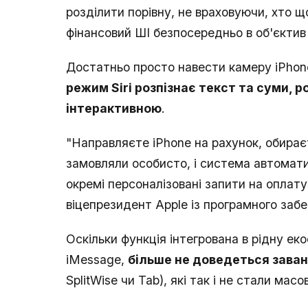
розділити порівну, не враховуючи, хто щ
фінансовий ШІ безпосередньо в об'єктив
Достатньо просто навести камеру iPhon
режим Siri розпізнає текст та суми, 
інтерактивною
.
"Направляєте iPhone на рахунок, обираєт
замовляли особисто, і система автомат
окремі персоналізовані запити на оплату
віцепрезидент Apple із програмного за
Оскільки функція інтегрована в рідну е
iMessage,
більше не доведеться зава
SplitWise чи Tab), які так і не стали масо