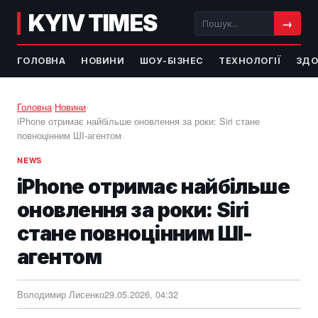
KYIV TIMES
→
ГОЛОВНА
НОВИНИ
ШОУ-БІЗНЕС
ТЕХНОЛОГІЇ
ЗДО
Головна
›
Новини
›
iPhone отримає найбільше оновлення за роки: Siri стане
повноцінним ШІ-агентом
NEWS
iPhone отримає найбільше
оновлення за роки: Siri
стане повноцінним ШІ-
агентом
Володимир Лисенко
29.05.2026, 04:32