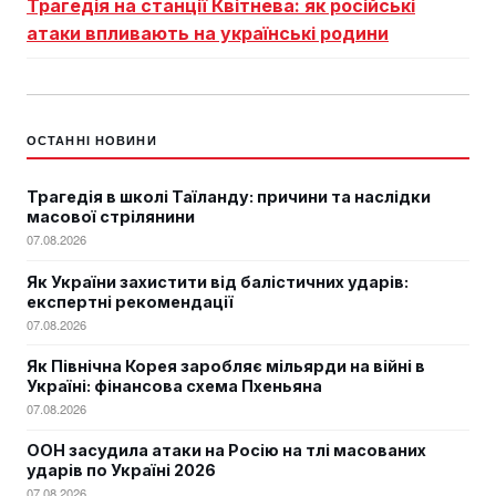
Трагедія на станції Квітнева: як російські
атаки впливають на українські родини
ОСТАННІ НОВИНИ
Трагедія в школі Таїланду: причини та наслідки
масової стрілянини
07.08.2026
Як України захистити від балістичних ударів:
експертні рекомендації
07.08.2026
Як Північна Корея заробляє мільярди на війні в
Україні: фінансова схема Пхеньяна
07.08.2026
ООН засудила атаки на Росію на тлі масованих
ударів по Україні 2026
07.08.2026