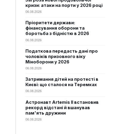
кризи: атаки на порти у 2026 році
06.08.2026
Пріоритети держави:
фінансування оборони та
боротьба з бідністю в 2026
06.08.2026
Податкова передасть дані про
чоловіків призовного віку
Міноборони у 2026
06.08.2026
Затримання дітей на протесті в
Києві: що сталося на Теремках
06.08.2026
Астронавт Artemis II встановив
рекорд відстані й вшанував
пам'ять дружини
06.08.2026