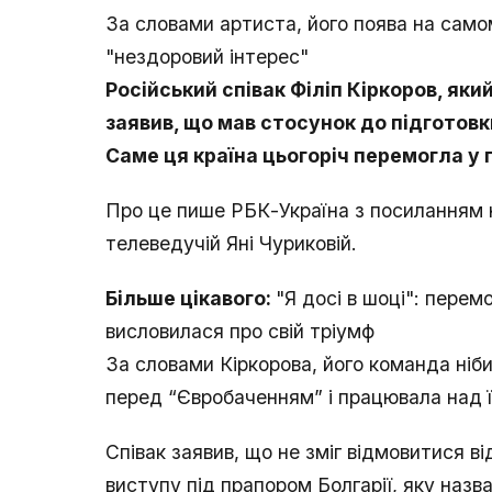
За словами артиста, його поява на само
"нездоровий інтерес"
Російський співак Філіп Кіркоров, яки
заявив, що мав стосунок до підготовк
Саме ця країна цьогоріч перемогла у 
Про це пише РБК-Україна з посиланням 
телеведучій Яні Чуриковій.
Більше цікавого:
"Я досі в шоці": пер
висловилася про свій тріумф
За словами Кіркорова, його команда ніб
перед “Євробаченням” і працювала над 
Співак заявив, що не зміг відмовитися в
виступу під прапором Болгарії, яку наз