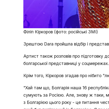
Філіп Кіркоров (фото: російські ЗМІ)
Зрештою Dara пройшла відбір і представ
Артист також розповів про підготовку д
болгарської представниці у соцмережах.
Крім того, Кіркоров згадав про нібито "лю
"Хай там що, Болгарія наша 16 республік
сумують за Росією. Але, знову ж таки, м
з Болгарією цього року - це питання честі