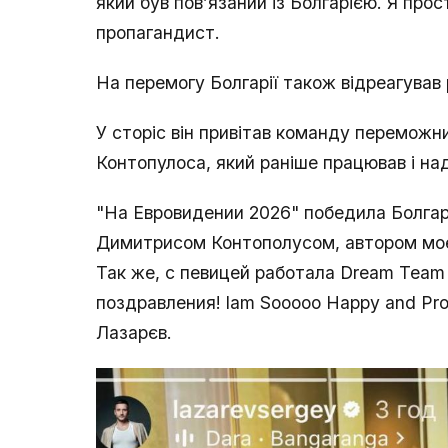
який був пов’язаний із Болгарією. Я прос
пропагандист.
На перемогу Болгарії також відреагував 
У сторіс він привітав команду переможни
Контопулоса, який раніше працював і на
"На Евровидении 2026" победила Болгар
Димитрисом Контополусом, автором моей 
Так же, с певицей работала Dream Team 
поздравления! lam Sooooo Happy and Proud
Лазарєв.