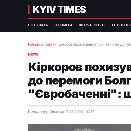
KYIV TIMES
ГОЛОВНА
НОВИНИ
ШОУ-БІЗНЕС
ТЕХНОЛО
Головна
›
Новини
›
Кіркоров похизувався причетністю до пер
NEWS
Кіркоров похизу
до перемоги Болг
"Євробаченні": щ
Володимир Лисенко
17.05.2026, 10:37