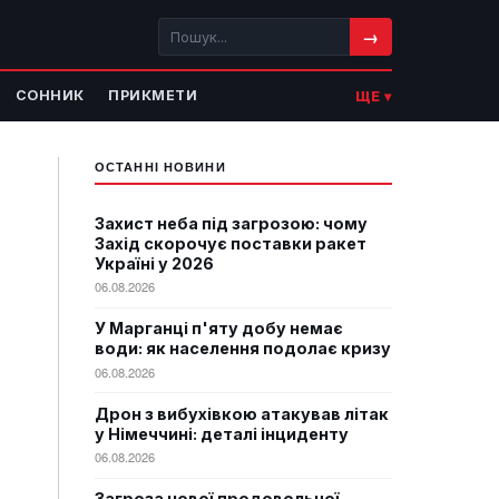
→
СОННИК
ПРИКМЕТИ
ЩЕ ▾
ОСТАННІ НОВИНИ
Захист неба під загрозою: чому
Захід скорочує поставки ракет
Україні у 2026
06.08.2026
У Марганці п'яту добу немає
води: як населення подолає кризу
06.08.2026
Дрон з вибухівкою атакував літак
у Німеччині: деталі інциденту
06.08.2026
Загроза нової продовольчої