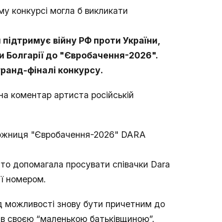
му конкурсі могла б викликати
й підтримує війну РФ проти України,
и Болгарії до "Євробачення-2026".
гранд-фіналі конкурсу.
на коментар артиста російській
еможниця "Євробачення-2026" DARA
ито допомагала просувати співачки Dara
її номером.
ід можливості знову бути причетним до
вав своєю “маленькою батьківщиною”.