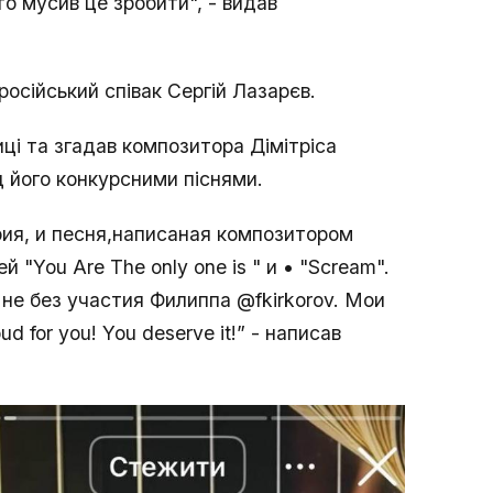
то мусив це зробити", - видав
російський співак Сергій Лазарєв.
ці та згадав композитора Дімітріса
д його конкурсними піснями.
ия, и песня,написаная композитором
"You Are The only one is " и • "Scream".
не без участия Филиппа @fkirkorov. Мои
 for you! You deserve it!” - написав