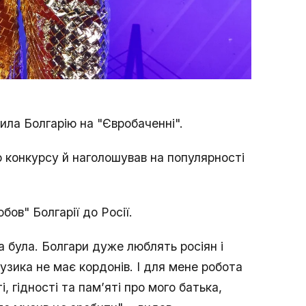
ила Болгарію на "Євробаченні".
о конкурсу й наголошував на популярності
бов" Болгарії до Росії.
а була. Болгари дуже люблять росіян і
узика не має кордонів. І для мене робота
, гідності та пам’яті про мого батька,