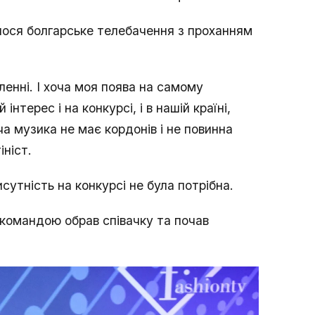
улося болгарське телебачення з проханням
ленні. І хоча моя поява на самому
інтерес і на конкурсі, і в нашій країні,
а музика не має кордонів і не повинна
ініст.
сутність на конкурсі не була потрібна.
з командою обрав співачку та почав