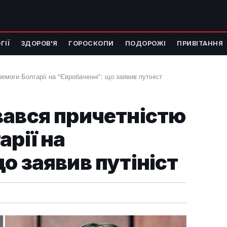
ГІЇ
ЗДОРОВ'Я
ГОРОСКОПИ
ПОДОРОЖІ
ПРИВІТАННЯ
емоги Болгарії на "Євробаченні": що заявив путініст
вався причетністю
арії на
о заявив путініст