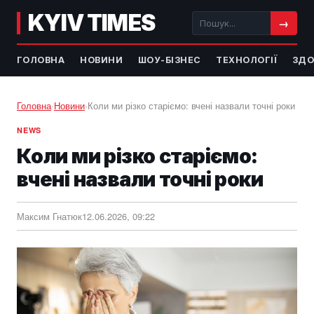
KYIV TIMES
→
ГОЛОВНА
НОВИНИ
ШОУ-БІЗНЕС
ТЕХНОЛОГІЇ
ЗДО
Головна
›
Новини
›
Коли ми різко старіємо: вчені назвали точні роки
NEWS
Коли ми різко старіємо:
вчені назвали точні роки
Максим Гнатюк
12.06.2026, 09:22