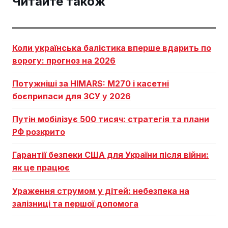
Читайте також
Коли українська балістика вперше вдарить по
ворогу: прогноз на 2026
Потужніші за HIMARS: М270 і касетні
боєприпаси для ЗСУ у 2026
Путін мобілізує 500 тисяч: стратегія та плани
РФ розкрито
Гарантії безпеки США для України після війни:
як це працює
Ураження струмом у дітей: небезпека на
залізниці та першої допомога