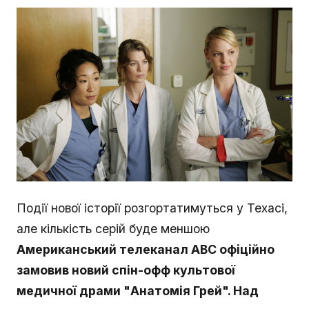
Події нової історії розгортатимуться у Техасі,
але кількість серій буде меншою
Американський телеканал ABC офіційно
замовив новий спін-офф культової
медичної драми "Анатомія Грей". Над