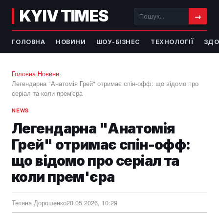
KYIV TIMES
→
ГОЛОВНА
НОВИНИ
ШОУ-БІЗНЕС
ТЕХНОЛОГІЇ
ЗДО
Головна
›
Новини
›
Легендарна "Анатомія Грей" отримає спін-офф: що відомо про
серіал та коли прем'єра
NEWS
Легендарна "Анатомія
Грей" отримає спін-офф:
що відомо про серіал та
коли прем'єра
Тетяна Дорошенко
20.05.2026, 10:29