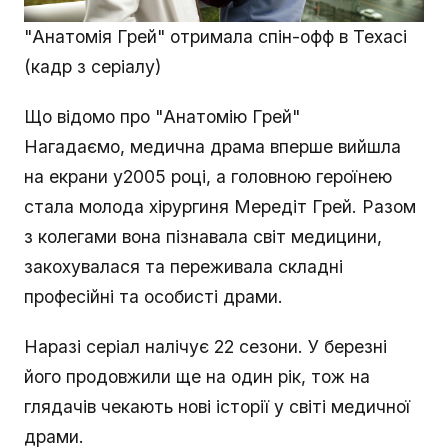
"Анатомія Грей" отримала спін-офф в Техасі
(кадр з серіалу)
Що відомо про "Анатомію Грей"
Нагадаємо, медична драма вперше вийшла
на екрани у2005 році, а головною героїнею
стала молода хірургиня Мередіт Грей. Разом
з колегами вона пізнавала світ медицини,
закохувалася та переживала складні
професійні та особисті драми.
Наразі серіал налічує 22 сезони. У березні
його продовжили ще на один рік, тож на
глядачів чекають нові історії у світі медичної
драми.