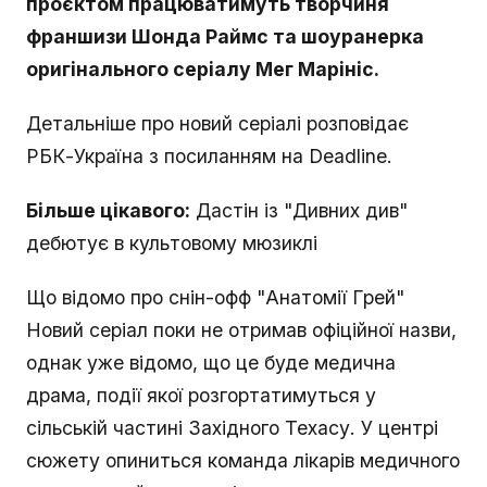
проєктом працюватимуть творчиня
франшизи Шонда Раймс та шоуранерка
оригінального серіалу Мег Марініс.
Детальніше про новий серіалі розповідає
РБК-Україна з посиланням на Deadline.
Більше цікавого:
Дастін із "Дивних див"
дебютує в культовому мюзиклі
Що відомо про снін-офф "Анатомії Грей"
Новий серіал поки не отримав офіційної назви,
однак уже відомо, що це буде медична
драма, події якої розгортатимуться у
сільській частині Західного Техасу. У центрі
сюжету опиниться команда лікарів медичного