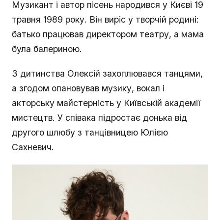
Музикант і автор пісень народився у Києві 19
травня 1989 року. Він виріс у творчій родині:
батько працював директором театру, а мама
була балериною.
З дитинства Олексій захоплювався танцями,
а згодом опановував музику, вокал і
акторську майстерність у Київській академії
мистецтв. У співака підростає донька від
другого шлюбу з танцівницею Юлією
Сахневич.