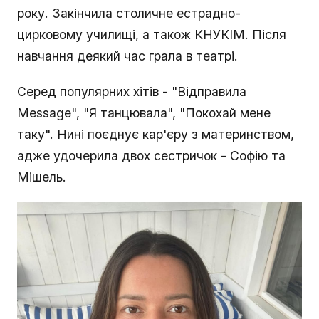
року. Закінчила столичне естрадно-
цирковому училищі, а також КНУКІМ. Після
навчання деякий час грала в театрі.
Серед популярних хітів - "Відправила
Message", "Я танцювала", "Покохай мене
таку". Нині поєднує кар'єру з материнством,
адже удочерила двох сестричок - Софію та
Мішель.