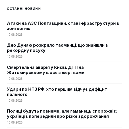
ОСТАННІ НОВИНИ
Атаки на АЗС Полтавщини: стан інфраструктури в
зоні вогню
10.08.2026
Дно Дунаю розкрило таємниці: що знайшли в
рекордну посуху
10.08.2026
Смертельна аварія у Києві: ДТП на
Житомирському шосе з жертвами
10.08.2026
Удари по НПЗ РФ: хто першим відчує дефіцит
пального
10.08.2026
Полиці будуть повними, але гаманець спорожніє:
українців попередили про різке здорожчання
10.08.2026