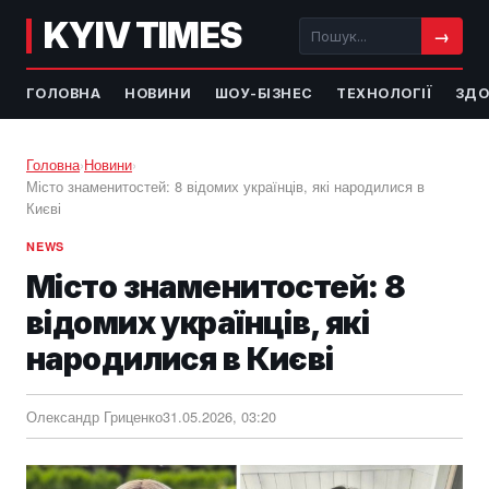
KYIV TIMES
→
ГОЛОВНА
НОВИНИ
ШОУ-БІЗНЕС
ТЕХНОЛОГІЇ
ЗДО
Головна
›
Новини
›
Місто знаменитостей: 8 відомих українців, які народилися в
Києві
NEWS
Місто знаменитостей: 8
відомих українців, які
народилися в Києві
Олександр Гриценко
31.05.2026, 03:20