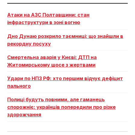
Атаки на АЗС Полтавщини: стан
інфраструктури в зоні вогню
Дно Дунаю розкрило таємниці: що знайшли в
рекордну посуху
Смертельна аварія у Києві: ДТП на
Житомирському шосе з жертвами
Удари по НПЗ РФ: хто першим відчує дефіцит
пального
Полиці будуть повними, але гаманець
спорожніє: українців попередили про різке
здорожчання