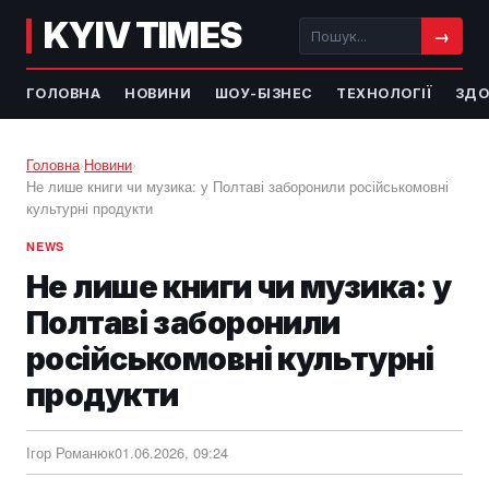
KYIV TIMES
→
ГОЛОВНА
НОВИНИ
ШОУ-БІЗНЕС
ТЕХНОЛОГІЇ
ЗДО
Головна
›
Новини
›
Не лише книги чи музика: у Полтаві заборонили російськомовні
культурні продукти
NEWS
Не лише книги чи музика: у
Полтаві заборонили
російськомовні культурні
продукти
Ігор Романюк
01.06.2026, 09:24