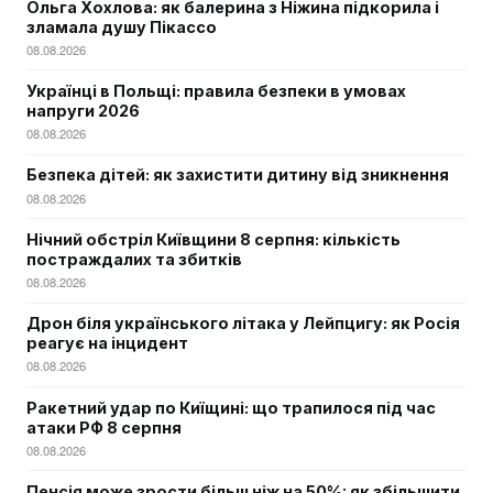
Ольга Хохлова: як балерина з Ніжина підкорила і
зламала душу Пікассо
08.08.2026
Українці в Польщі: правила безпеки в умовах
напруги 2026
08.08.2026
Безпека дітей: як захистити дитину від зникнення
08.08.2026
Нічний обстріл Київщини 8 серпня: кількість
постраждалих та збитків
08.08.2026
Дрон біля українського літака у Лейпцигу: як Росія
реагує на інцидент
08.08.2026
Ракетний удар по Киїщині: що трапилося під час
атаки РФ 8 серпня
08.08.2026
Пенсія може зрости більш ніж на 50%: як збільшити