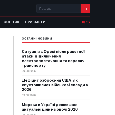
→
СОННИК
ПРИКМЕТИ
ЩЕ ▾
ОСТАННІ НОВИНИ
Ситуація в Одесі після ракетної
атаки: відключення
електропостачання та паралич
транспорту
09.08.2026
Дефіцит озброєння США: як
спустошилися військові склади в
2026
09.08.2026
Морква в Україні дешевшає:
актуальні ціни на овочі 2026
09.08.2026