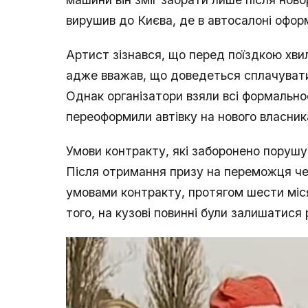
вирушив до Києва, де в автосалоні офор
Артист зізнався, що перед поїздкою хви
адже вважав, що доведеться сплачувати
Однак організатори взяли всі формальнос
переоформили автівку на нового власник
Умови контракту, які заборонено поруш
Після отримання призу на переможця че
умовами контракту, протягом шести місяц
того, на кузові повинні були залишатися