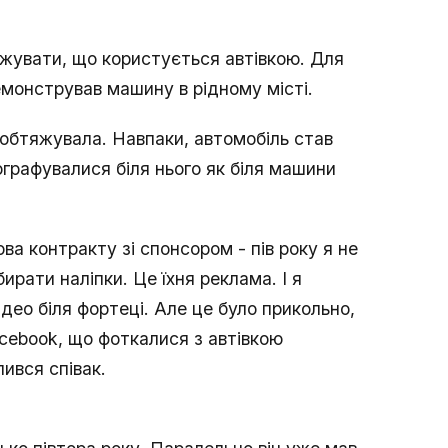
жувати, що користується автівкою. Для
демонстрував машину в рідному місті.
 обтяжувала. Навпаки, автомобіль став
ографувалися біля нього як біля машини
ова контракту зі спонсором - пів року я не
бирати наліпки. Це їхня реклама. І я
ідео біля фортеці. Але це було прикольно,
acebook, що фоткалися з автівкою
ився співак.