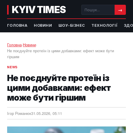
KYIV TIMES
→
ГОЛОВНА
НОВИНИ
ШОУ-БІЗНЕС
ТЕХНОЛОГІЇ
ЗДО
Головна
›
Новини
›
Не поєднуйте протеїн із цими добавками: ефект може бути
гіршим
NEWS
Не поєднуйте протеїн із
цими добавками: ефект
може бути гіршим
Ігор Романюк
31.05.2026, 05:11