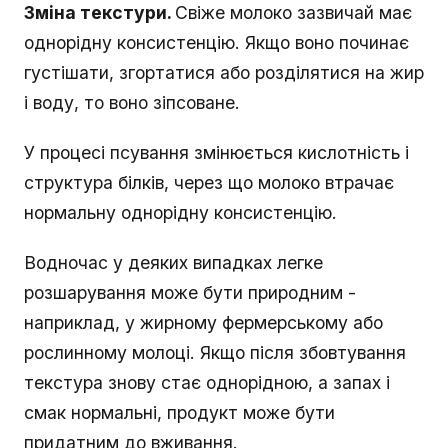
Зміна текстури.
Свіже молоко зазвичай має
однорідну консистенцію. Якщо воно починає
густішати, згортатися або розділятися на жир
і воду, то воно зіпсоване.
У процесі псування змінюється кислотність і
структура білків, через що молоко втрачає
нормальну однорідну консистенцію.
Водночас у деяких випадках легке
розшарування може бути природним -
наприклад, у жирному фермерському або
рослинному молоці. Якщо після збовтування
текстура знову стає однорідною, а запах і
смак нормальні, продукт може бути
придатним до вживання.