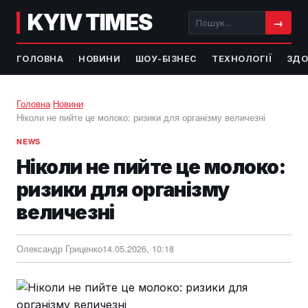
KYIV TIMES
→
ГОЛОВНА
НОВИНИ
ШОУ-БІЗНЕС
ТЕХНОЛОГІЇ
ЗДО
Головна
›
Новини
›
Ніколи не пийте це молоко: ризики для організму величезні
NEWS
Ніколи не пийте це молоко:
ризики для організму
величезні
Олександр Гриценко
14.05.2026, 10:18