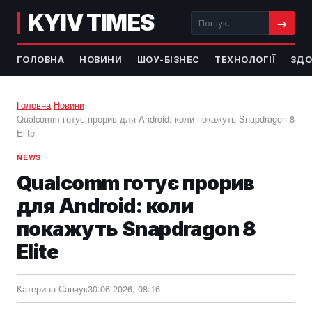
KYIV TIMES
→
ГОЛОВНА
НОВИНИ
ШОУ-БІЗНЕС
ТЕХНОЛОГІЇ
ЗДО
Головна
›
Новини
›
Qualcomm готує прорив для Android: коли покажуть Snapdragon 8
Elite
NEWS
Qualcomm готує прорив
для Android: коли
покажуть Snapdragon 8
Elite
Катерина Савчук
30.06.2026, 08:16