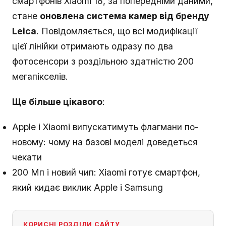
смартфонів Xiaomi 18, за попередніми даними,
стане
оновлена система камер від бренду
Leica
. Повідомляється, що всі модифікації
цієї лінійки отримають одразу по два
фотосенсори з роздільною здатністю 200
мегапікселів.
Ще більше цікавого
:
Apple і Xiaomi випускатимуть флагмани по-
новому: чому на базові моделі доведеться
чекати
200 Мп і новий чип: Xiaomi готує смартфон,
який кидає виклик Apple і Samsung
КОРИСНІ РОЗДІЛИ САЙТУ