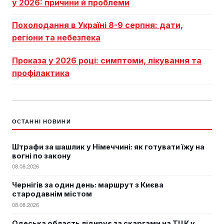
у 2026: причини й проблеми
Похолодання в Україні 8-9 серпня: дати,
регіони та небезпека
Проказа у 2026 році: симптоми, лікування та
профілактика
ОСТАННІ НОВИНИ
Штрафи за шашлик у Німеччині: як готувати їжу на
вогні по закону
08.08.2026
Чернігів за один день: маршрут з Києва
стародавнім містом
08.08.2026
Одеська область лідирує за скаргами на ТЦК у